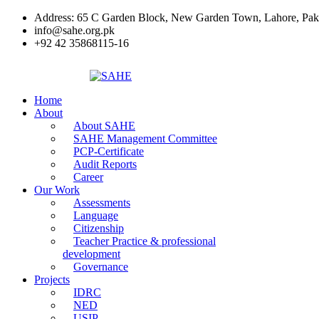
Address: 65 C Garden Block, New Garden Town, Lahore, Pak
info@sahe.org.pk
+92 42 35868115-16
Home
About
About SAHE
SAHE Management Committee
PCP-Certificate
Audit Reports
Career
Our Work
Assessments
Language
Citizenship
Teacher Practice & professional
development
Governance
Projects
IDRC
NED
USIP