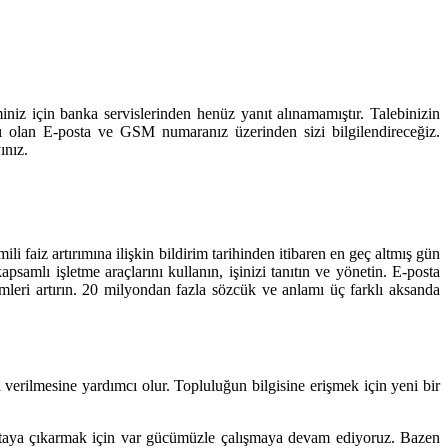
niz için banka servislerinden henüz yanıt alınamamıştır. Talebinizin
ıtlı olan E-posta ve GSM numaranız üzerinden sizi bilgilendireceğiz.
ınız.
 faiz artırımına ilişkin bildirim tarihinden itibaren en geç altmış gün
samlı işletme araçlarını kullanın, işinizi tanıtın ve yönetin. E-posta
ümleri artırın. 20 milyondan fazla sözcük ve anlamı üç farklı aksanda
 verilmesine yardımcı olur. Topluluğun bilgisine erişmek için yeni bir
r ortaya çıkarmak için var gücümüzle çalışmaya devam ediyoruz. Bazen