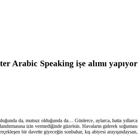
r Arabic Speaking işe alımı yapıyor
olduğunda da, mutsuz olduğunda da… Günlerce, aylarca, hatta yıllarca
nırlandırmasına izin vermediğinde güzelsin. Havaların giderek soğuması
erçekleşen bir davette giyeceğin sonbahar, kış abiyesi arayışındaysan,