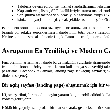
Talebiniz devam ediyor ise, hizmet standartlarımızı geliştirme
Kapsamlı ve gelişmiş SEO özellikleriyle, arama motorlarınd
Soruşturma safhasında yapılacak iyi bir savunma takipsizlik 
İşinizin ihtiyaçlarını karşılayacak şekilde tasarlanmış 500’ü 
İşleminizin sonucu hakkında sizi üyelik hesabınıza ait Hesabım – Me
başarılı bir şekilde gerçekleşmesi halinde ilgili tutar banka hesab
Nesine.com’dan sms alabilmeniz için, kullanmak istediğiniz cep telef
Avrupanın En Yenilikçi ve Modern C
Faiz oranının arttırılması halinde bu değişikliğin yürürlüğe girmesind
içinde tüm borcunu ödeyip kredi kartını kullanmaya son verdiği takdir
pazarlama, Facebook reklamları, landing page’ler (açılış sayfaları) 
dinleme seçeneği.
Bir açılış sayfası (landing page) oluşturmak için bir
Kişiselleştirilmiş bir mobil deneyim yaratmak için mobil editörü kull
yöntem getiriyoruz.
Köklü bir geçmişe sahip olan bir marka olarak, geleneksel Türk zana