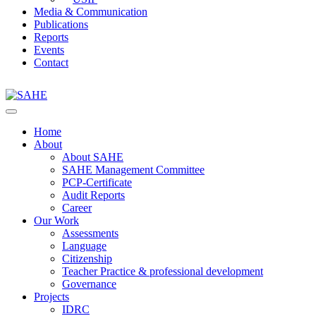
Media & Communication
Publications
Reports
Events
Contact
Home
About
About SAHE
SAHE Management Committee
PCP-Certificate
Audit Reports
Career
Our Work
Assessments
Language
Citizenship
Teacher Practice & professional development
Governance
Projects
IDRC