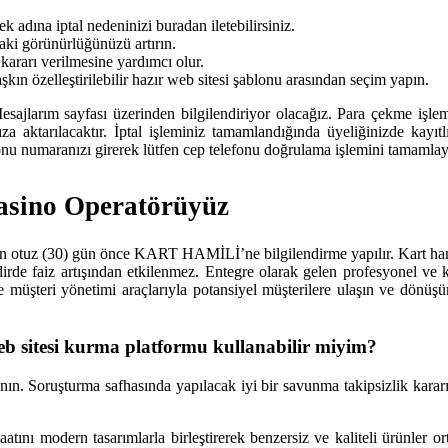
k adına iptal nedeninizi buradan iletebilirsiniz.
aki görünürlüğünüzü artırın.
kararı verilmesine yardımcı olur.
aşkın özelleştirilebilir hazır web sitesi şablonu arasından seçim yapın.
sajlarım sayfası üzerinden bilgilendiriyor olacağız. Para çekme işlemi
ınıza aktarılacaktır. İptal işleminiz tamamlandığında üyeliğinizde kay
onu numaranızı girerek lütfen cep telefonu doğrulama işlemini tamamlay
asino Operatörüyüz
en otuz (30) gün önce KART HAMİLİ’ne bilgilendirme yapılır. Kart hamili
de faiz artışından etkilenmez. Entegre olarak gelen profesyonel ve kap
ve müşteri yönetimi araçlarıyla potansiyel müşterilere ulaşın ve dönüş
 web sitesi kurma platformu kullanabilir miyim?
anın. Soruşturma safhasında yapılacak iyi bir savunma takipsizlik kararı
atını modern tasarımlarla birleştirerek benzersiz ve kaliteli ürünle