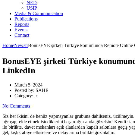
NED
USIP
Media & Communication
Publications
Reports
Events
Contact
Home
News
tr
BonusEYE şirketi Türkiye konumunda Remote Online Ca
BonusEYE şirketi Türkiye konumunda
LinkedIn
March 5, 2024
Posted by:
SAHE
Category:
tr
No Comments
Siz her ikisini de henüz yapmayanlar grubuna dahilseniz, üzülmeyin.
uğraşıp, elde etmek istediklerini başardığın anda güzelsin! Kendi sta
ile birlikte, davet mekanları açık alanlardan kapalı salonlara geçiş 
gel, kışlık abiye elbiselere ve detaylarına birlikte göz atalım.