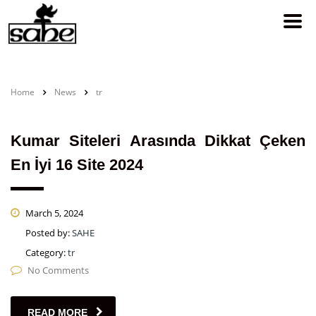
Home
News
tr
Kumar Siteleri Arasında Dikkat Çeken
En İyi 16 Site 2024
March 5, 2024
Posted by:
SAHE
Category:
tr
No Comments
READ MORE