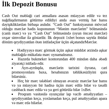
İlk Depozit Bonusu
Cash Out məbləği cari əmsallara əsasən müəyyən edilir və tez
nağdlaşdırmanın götürmə edildiyi anda əsas vermiş hər hansı
dəyişikliklərdən birbaşa asılıdır. “Cash Out” funksiyasının mövcud
olduğu mərclər hədis kuponunun “Mənim mərclərim” bölməsində
(canlı mərc) və ya “Cash Out” bölməsində (oyun öncəsi mərclər)
oxşar simvollar ilə göstərilir. İlk depozit 1xbet bonus saytda ibtidai
dönüm qeydiyyatdan ötən istifadəçilər üçün əlçatandırMərclər.
Hədiyyəyə mərc görmək üçün aşkar müddət ərzində aşkar
məbləğdə mükafata mərc oynamalısınız.
Hazırda bukmeker kontorundan 400 mindən daha əbədi
ziyarətçi istifadə edir.
Ayrı-ayrılıqda, mərclərin tarixini öyrənə, cari
promosyonlara baxa, hesabınızın təhlükəsizliyini qura
bilərsiniz.
Heç bir mərc tələbləri olmayan əvəzsiz mərclər hər hansı
və ya müəyyən bir hadisə üçün mərc edilə bilər və təsəlli
cashback mərc edilə və ya geri götürülə bilər 1xBet.
Proqram vasitəsilə oyunçular lap vacib əməliyyatları –
qeydiyyatdan keçə, yoxlamadan keçə, pul əməliyyatları apara
və mərc edə bilərlər.