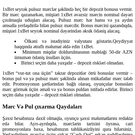
1xBet seyrək pulsuz mərclər şəklində heç bir depozit bonusu vermir.
Bir mərc qazanarkən, müştəri 1xBet əvəzsiz mərcin nominal dəyəri
çıxılmaqla uduşları alacaq. Pulsuz mərc hər hansı və ya aydın
əmsalla yerləşdirilə bilən pulsuz mərcdir. Bonus mərcini qazandıqda,
müştəri 1xBet seyrək nominal dəyərindən əksik ödəniş alacaq.
Ölkəni və istədiyiniz valyutanı göstərin.Qeydiyyat
haqqında ətraflı məlumat əldə edin 1xBet.
Minimum miqdar doldurulmasının məbləği 50-dir AZN
ümumən ödəniş üsulları üçün.
Birinci seçim daha yaxşıdır – depozit riskləri olmadan.
1xBet “vur-tut ona üçün” təkrar depozitlər ötrü bonuslar vermir –
bonus pul və ya pulsuz mərc şəklində alınan mükafatlar mərc tələb
edir. Promosyonun şərtlərindən bağlı olaraq, oyunçular bonusları
mərc görmək üçün əməli və ya bonus puldan istifadə edirlər. Birinci
seçim daha yaxşıdır – depozit riskləri olmadan.
Mərc Və Pul çıxarma Qaydaları
Şəxsi hesabınıza daxil olmaqla, oyunçu şəxsi məlumatlarını redaktə
edə bilər. Ayrı-ayrılıqda, mərclərin tarixini öyrənə, cari
promosyonlara baxa, hesabınızın təhlükəsizliyini qura bilərsiniz.
Yerləşdirilmiş mərclər üçün şirkət “Cash Out” erkən nağdlaşdırma