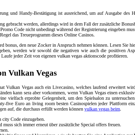
erung und Handy-Bestätigung ist ausreichend, um auf Ausgabe des Ha
 gebracht werden, allerdings wird in dem Fall der zusätzliche Bonusbe
s Promo Code nicht unbedingt während der Registrierung eingeben musst
er Regel das Treueprogramm dieses Online Casinos.
ded bonus, den neue Zocker in Anspruch nehmen können. Lesen Sie hie
eben, werden wir sowohl die negativen wie auch die positiven Aspe
Laufe jeder Zeit von eigenen vulkan vegas aktionscode profitieren.
Von Vulkan Vegas
at Vulkan Vegas auch ein Livecasino, welches laufend erweitert wir
ständen kann sera aber vorkommen, wenn Vulkan Vegas einen exklusive
eine vielfach erprobte Gelegenheit, um den Spielsalon zu untersuche
y-five Euro an living room besten Casinospielen jeder Plattform ein
n auf, die durchaus erfüllt werden können
vulkan vegas beim
.
n city Code einzugeben.
 muss sich immer erneut über zusätzliche Special offers freuen.
rnen.