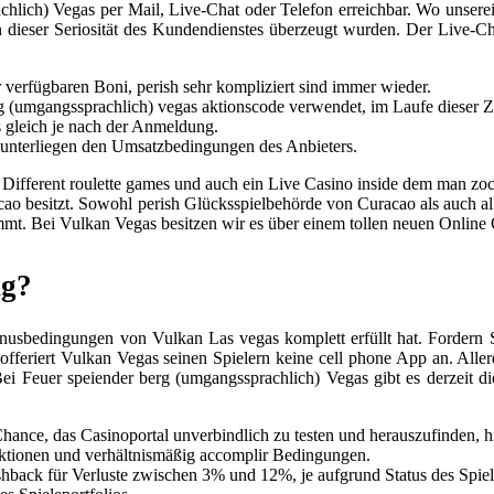
achlich) Vegas per Mail, Live-Chat oder Telefon erreichbar. Wo uns
n dieser Seriosität des Kundendienstes überzeugt wurden. Der Live-Chat
verfügbaren Boni, perish sehr kompliziert sind immer wieder.
g (umgangssprachlich) vegas aktionscode verwendet, im Laufe dieser Ze
 gleich je nach der Anmeldung.
 unterliegen den Umsatzbedingungen des Anbieters.
Different roulette games und auch ein Live Casino inside dem man zoc
uracao besitzt. Sowohl perish Glücksspielbehörde von Curacao als auch 
ommt. Bei Vulkan Vegas besitzen wir es über einem tollen neuen Online Ca
ng?
usbedingungen von Vulkan Las vegas komplett erfüllt hat. Fordern 
feriert Vulkan Vegas seinen Spielern keine cell phone App an. Allerd
Bei Feuer speiender berg (umgangssprachlich) Vegas gibt es derzeit 
nce, das Casinoportal unverbindlich zu testen und herauszufinden, hi
ktionen und verhältnismäßig accomplir Bedingungen.
hback für Verluste zwischen 3% und 12%, je aufgrund Status des Spiel