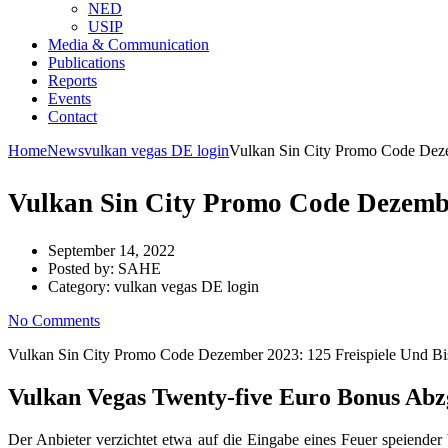
NED
USIP
Media & Communication
Publications
Reports
Events
Contact
Home
News
vulkan vegas DE login
Vulkan Sin City Promo Code Deze
Vulkan Sin City Promo Code Dezembe
September 14, 2022
Posted by:
SAHE
Category:
vulkan vegas DE login
No Comments
Vulkan Sin City Promo Code Dezember 2023: 125 Freispiele Und Bi
Vulkan Vegas Twenty-five Euro Bonus Abz
Der Anbieter verzichtet etwa auf die Eingabe eines Feuer speiende