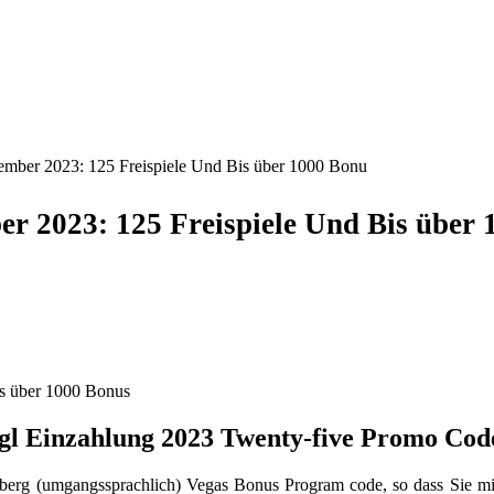
mber 2023: 125 Freispiele Und Bis über 1000 Bonu
r 2023: 125 Freispiele Und Bis über
s über 1000 Bonus
gl Einzahlung 2023 Twenty-five Promo Cod
r berg (umgangssprachlich) Vegas Bonus Program code, so dass Sie mi