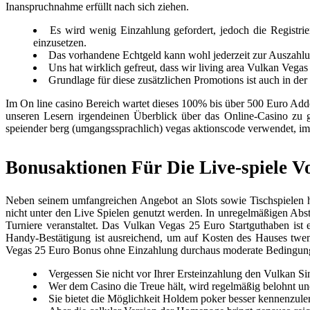
Inanspruchnahme erfüllt nach sich ziehen.
Es wird wenig Einzahlung gefordert, jedoch die Registri
einzusetzen.
Das vorhandene Echtgeld kann wohl jederzeit zur Auszahlung
Uns hat wirklich gefreut, dass wir living area Vulkan Vega
Grundlage für diese zusätzlichen Promotions ist auch in d
Im On line casino Bereich wartet dieses 100% bis über 500 Euro Ad
unseren Lesern irgendeinen Überblick über das Online-Casino zu g
speiender berg (umgangssprachlich) vegas aktionscode verwendet, im 
Bonusaktionen Für Die Live-spiele 
Neben seinem umfangreichen Angebot an Slots sowie Tischspielen h
nicht unter den Live Spielen genutzt werden. In unregelmäßigen Ab
Turniere veranstaltet. Das Vulkan Vegas 25 Euro Startguthaben ist 
Handy-Bestätigung ist ausreichend, um auf Kosten des Hauses twent
Vegas 25 Euro Bonus ohne Einzahlung durchaus moderate Bedingunge
Vergessen Sie nicht vor Ihrer Ersteinzahlung den Vulkan Si
Wer dem Casino die Treue hält, wird regelmäßig belohnt und
Sie bietet die Möglichkeit Holdem poker besser kennenzule