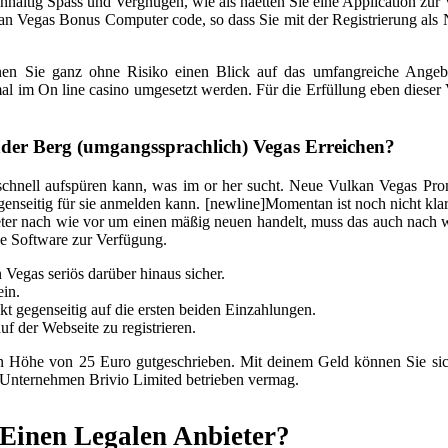
hhaltig Spass und Vergnügen, wie als haetten Sie eine Application zur
kan Vegas Bonus Computer code, so dass Sie mit der Registrierung als
n Sie ganz ohne Risiko einen Blick auf das umfangreiche Angebot
im On line casino umgesetzt werden. Für die Erfüllung eben dieser 
er Berg (umgangssprachlich) Vegas Erreichen?
 schnell aufspüren kann, was im or her sucht. Neue Vulkan Vegas Pro
enseitig für sie anmelden kann. [newline]Momentan ist noch nicht kla
eter nach wie vor um einen mäßig neuen handelt, muss das auch nach 
ne Software zur Verfügung.
 Vegas seriös darüber hinaus sicher.
ein.
 gegenseitig auf die ersten beiden Einzahlungen.
f der Webseite zu registrieren.
 Höhe von 25 Euro gutgeschrieben. Mit deinem Geld können Sie sich
m Unternehmen Brivio Limited betrieben vermag.
 Einen Legalen Anbieter?