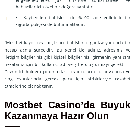
engellenebilecek just offshore kumarhaneler ve
bahisçiler için özel bir değere sahiptir.
Kaybedilen bahisler için %100 iade edilebilir bir
sigorta poliçesi de bulunmaktadır.
“Mostbet kaydı, çevrimiçi spor bahisleri organizasyonunda bir
hesap açma sürecidir. Bu genellikle adınız, adresiniz ve
iletişim bilgileriniz gibi kişisel bilgilerinizi girmenin yanı sıra
hesabınız için bir kullanıcı adı ve şifre oluşturmayı gerektirir.
Çevrimiçi holdem poker odası, oyuncuların turnuvalarda ve
ring oyunlarında gerçek para için birbirleriyle rekabet
etmelerine olanak tanır.
Mostbet Casino’da Büyük
Kazanmaya Hazır Olun