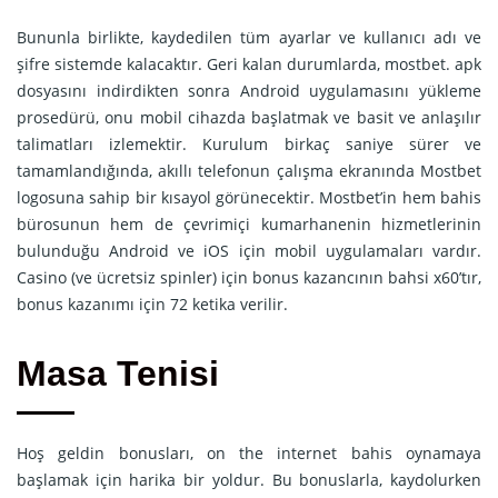
Bununla birlikte, kaydedilen tüm ayarlar ve kullanıcı adı ve
şifre sistemde kalacaktır. Geri kalan durumlarda, mostbet. apk
dosyasını indirdikten sonra Android uygulamasını yükleme
prosedürü, onu mobil cihazda başlatmak ve basit ve anlaşılır
talimatları izlemektir. Kurulum birkaç saniye sürer ve
tamamlandığında, akıllı telefonun çalışma ekranında Mostbet
logosuna sahip bir kısayol görünecektir. Mostbet’in hem bahis
bürosunun hem de çevrimiçi kumarhanenin hizmetlerinin
bulunduğu Android ve iOS için mobil uygulamaları vardır.
Casino (ve ücretsiz spinler) için bonus kazancının bahsi x60’tır,
bonus kazanımı için 72 ketika verilir.
Masa Tenisi
Hoş geldin bonusları, on the internet bahis oynamaya
başlamak için harika bir yoldur. Bu bonuslarla, kaydolurken