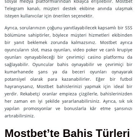
sosyal medya platformlarından kolayca erişilebilir. Mostbet
Telegram kanalı, müşteri destek ekibine anında ulaşmak
isteyen kullanıcılar için önerilen seçenektir.
Ayrıca, sorularınızın çoğunu yanıtlayabilecek kapsamlı bir SSS
bölümüne sahiptirler, böylece müşteri hizmetleri ekibinden
bir yanıt beklemek zorunda kalmazsınız. Mostbet ayrıca
oyuncuların slot, masa oyunları, video poker ve canlı krupiye
oyunları oynayabileceği bir çevrimiçi casino platformu da
sağlayabilir. Oyuncular bahis oynayabilir ve çevrimiçi bir
kumarhanede şans ya da beceri oyunları oynayarak
potansiyel olarak para kazanabilirler. Eğer bir futbol
hayranıysanız, Mostbet bahislerinizi yapmak için ideal bir
yerdir. Rekabetçi oranlar empieza çizgilerle, bahislerinizden
her zaman en iyi şekilde yararlanabilirsiniz. Ayrıca, sık sık
yapılan promosyonlar ve bonuslarla kâr etme şansınızı
artırabilirsiniz.
Mostbet’te Bahis Türleri