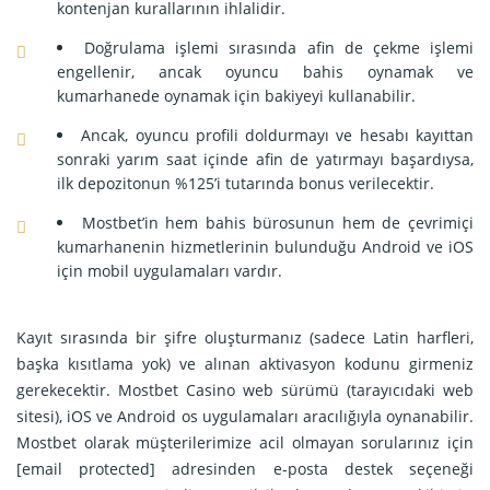
kontenjan kurallarının ihlalidir.
Doğrulama işlemi sırasında afin de çekme işlemi
engellenir, ancak oyuncu bahis oynamak ve
kumarhanede oynamak için bakiyeyi kullanabilir.
Ancak, oyuncu profili doldurmayı ve hesabı kayıttan
sonraki yarım saat içinde afin de yatırmayı başardıysa,
ilk depozitonun %125’i tutarında bonus verilecektir.
Mostbet’in hem bahis bürosunun hem de çevrimiçi
kumarhanenin hizmetlerinin bulunduğu Android ve iOS
için mobil uygulamaları vardır.
Kayıt sırasında bir şifre oluşturmanız (sadece Latin harfleri,
başka kısıtlama yok) ve alınan aktivasyon kodunu girmeniz
gerekecektir. Mostbet Casino web sürümü (tarayıcıdaki web
sitesi), iOS ve Android os uygulamaları aracılığıyla oynanabilir.
Mostbet olarak müşterilerimize acil olmayan sorularınız için
[email protected] adresinden e-posta destek seçeneği