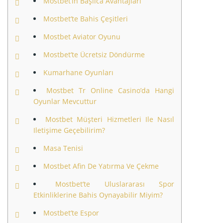
Mostbet’in Başlıca Avantajları
Mostbet’te Bahis Çeşitleri
Mostbet Aviator Oyunu
Mostbet’te Ücretsiz Döndürme
Kumarhane Oyunları
Mostbet Tr Online Casino’da Hangi
Oyunlar Mevcuttur
Mostbet Müşteri Hizmetleri Ile Nasıl
Iletişime Geçebilirim?
Masa Tenisi
Mostbet Afin De Yatırma Ve Çekme
Mostbet’te Uluslararası Spor
Etkinliklerine Bahis Oynayabilir Miyim?
Mostbet’te Espor