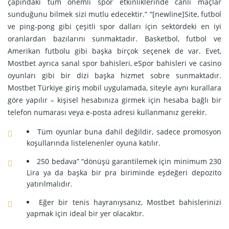
çapındaki tüm önemli spor etkinliklerinde canlı maçlar
sunduğunu bilmek sizi mutlu edecektir.” “[newline]Site, futbol
ve ping-pong gibi çeşitli spor dalları için sektördeki en iyi
oranlardan bazılarını sunmaktadır. Basketbol, ​​futbol ve
Amerikan futbolu gibi başka birçok seçenek de var. Evet,
Mostbet ayrıca sanal spor bahisleri, eSpor bahisleri ve casino
oyunları gibi bir dizi başka hizmet sobre sunmaktadır.
Mostbet Türkiye giriş mobil uygulamada, siteyle aynı kurallara
göre yapılır – kişisel hesabınıza girmek için hesaba bağlı bir
telefon numarası veya e-posta adresi kullanmanız gerekir.
Tüm oyunlar buna dahil değildir, sadece promosyon
koşullarında listelenenler oyuna katılır.
250 bedava” “dönüşü garantilemek için minimum 230
Lira ya da başka bir pra biriminde eşdeğeri depozito
yatırılmalıdır.
Eğer bir tenis hayranıysanız, Mostbet bahislerinizi
yapmak için ideal bir yer olacaktır.