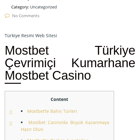
Category:
Uncategorized
No Comments
Türkiye Resmi Web Sitesi
Mostbet Türkiye
Çevrimiçi Kumarhane
Mostbet Casino
Content
Mostbet’te Bahis Türleri
Mostbet Casino’da Büyük Kazanmaya
Hazır Olun