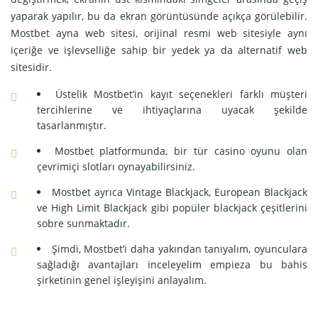
yaparak yapılır, bu da ekran görüntüsünde açıkça görülebilir.
Mostbet ayna web sitesi, orijinal resmi web sitesiyle aynı
içeriğe ve işlevselliğe sahip bir yedek ya da alternatif web
sitesidir.
Üstelik Mostbet’in kayıt seçenekleri farklı müşteri
tercihlerine ve ihtiyaçlarına uyacak şekilde
tasarlanmıştır.
Mostbet platformunda, bir tür casino oyunu olan
çevrimiçi slotları oynayabilirsiniz.
Mostbet ayrıca Vintage Blackjack, European Blackjack
ve High Limit Blackjack gibi popüler blackjack çeşitlerini
sobre sunmaktadır.
Şimdi, Mostbet’i daha yakından tanıyalım, oyunculara
sağladığı avantajları inceleyelim empieza bu bahis
şirketinin genel işleyişini anlayalım.