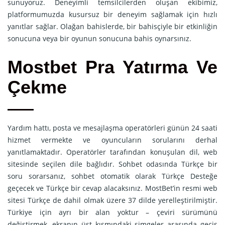
sunuyoruz. Deneyimli temsilcilerden oluşan ekibimiz,
platformumuzda kusursuz bir deneyim sağlamak için hızlı
yanıtlar sağlar. Olağan bahislerde, bir bahisçiyle bir etkinliğin
sonucuna veya bir oyunun sonucuna bahis oynarsınız.
Mostbet Pra Yatırma Ve
Çekme
Yardım hattı, posta ve mesajlaşma operatörleri günün 24 saati
hizmet vermekte ve oyuncuların sorularını derhal
yanıtlamaktadır. Operatörler tarafından konuşulan dil, web
sitesinde seçilen dile bağlıdır. Sohbet odasında Türkçe bir
soru sorarsanız, sohbet otomatik olarak Türkçe Desteğe
geçecek ve Türkçe bir cevap alacaksınız. MostBet’in resmi web
sitesi Türkçe de dahil olmak üzere 37 dilde yerelleştirilmiştir.
Türkiye için ayrı bir alan yoktur – çeviri sürümünü
değiştirmek, ekranın üst kısmındaki simgeler arasında geçiş