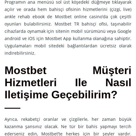
Programın ana menüsü sol üst köşedeki düğmeye tıklayarak
açılır ve orada hem bahisçi ofisinin hizmetlerini (çizgi, live)
ankle rehab ebook de Mostbet online casino’da çok çeşitli
oyunları bulabilirsiniz. Mostbet TR bahisçi ofisi, taşınabilir
cihazlarda oynamak için sitenin mobil sürümünü veya Google
android ve iOS için Mostbet App kullanma olanağına sahiptir.
Uygulamaları mobil sitedeki bağlantılardan ücretsiz olarak
indirebilirsiniz.
Mostbet Müşteri
Hizmetleri Ile Nasıl
Iletişime Geçebilirim?
Ayrıca, rekabetçi oranlar ve çizgilerle, her zaman büyük
kazanma şansınız olacak. Ne tür bir bahis yapmayı tercih
ederseniz edin, Mostbet’te herkes için bir şeyler vardır.