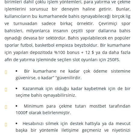
birimleri dahil çoklu işlem yöntemleri, para yatırma ve çekme
işlemlerini sorunsuz bir deneyim haline getirir. Bunlar,
kullanıcıların bu kumarhanede bahis oynayabileceği birçok lig
ve turnuvadan sadece birkaç örnektir. Çevrimiçi spor
bahisleri, milyonlarca insanın çeşitli spor dallarına bahis
oynadığı devasa bir sektördür. Bahis yapılabilecek en popüler
sporlar futbol, ​​basketbol empieza beyzboldur. Bir kumarhane
için yapılan depozitoda %100 bonus + 12 $ ya da daha fazla
afin de yatırma işleminde seçilen slot oyunları için 250FS.
Bir kumarhane ne kadar çok ödeme sistemine
güvenirse, o kadar” “güvenilirdir.
Kazanmak için olduğu kadar kaybetmek için de bir
seçime bahis oynayabilirsiniz.
Minimum para çekme tutarı mostbet tarafından
1000₹ olarak belirlenmiştir.
Hesabınızı silmek için destek hattıyla ya da mevcut
başka bir yöntemle iletişime geçmeniz ve niyetinizi