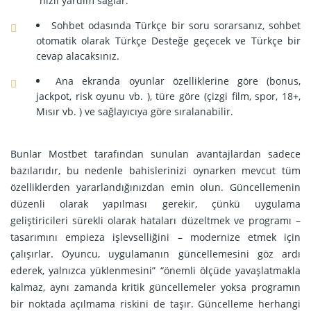
“hızlı yardım sağlar.
Sohbet odasında Türkçe bir soru sorarsanız, sohbet
otomatik olarak Türkçe Desteğe geçecek ve Türkçe bir
cevap alacaksınız.
Ana ekranda oyunlar özelliklerine göre (bonus,
jackpot, risk oyunu vb. ), türe göre (çizgi film, spor, 18+,
Mısır vb. ) ve sağlayıcıya göre sıralanabilir.
Bunlar Mostbet tarafından sunulan avantajlardan sadece
bazılarıdır, bu nedenle bahislerinizi oynarken mevcut tüm
özelliklerden yararlandığınızdan emin olun. Güncellemenin
düzenli olarak yapılması gerekir, çünkü uygulama
geliştiricileri sürekli olarak hataları düzeltmek ve programı –
tasarımını empieza işlevselliğini – modernize etmek için
çalışırlar. Oyuncu, uygulamanın güncellemesini göz ardı
ederek, yalnızca yüklenmesini” “önemli ölçüde yavaşlatmakla
kalmaz, aynı zamanda kritik güncellemeler yoksa programın
bir noktada açılmama riskini de taşır. Güncelleme herhangi