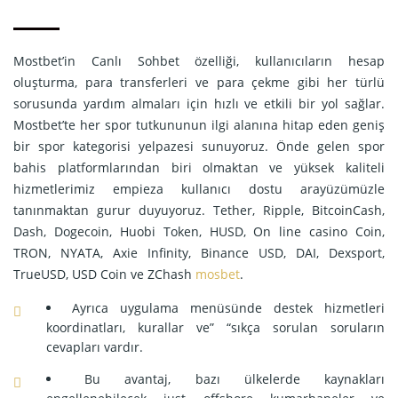
Mostbet’in Canlı Sohbet özelliği, kullanıcıların hesap
oluşturma, para transferleri ve para çekme gibi her türlü
sorusunda yardım almaları için hızlı ve etkili bir yol sağlar.
Mostbet’te her spor tutkununun ilgi alanına hitap eden geniş
bir spor kategorisi yelpazesi sunuyoruz. Önde gelen spor
bahis platformlarından biri olmaktan ve yüksek kaliteli
hizmetlerimiz empieza kullanıcı dostu arayüzümüzle
tanınmaktan gurur duyuyoruz. Tether, Ripple, BitcoinCash,
Dash, Dogecoin, Huobi Token, HUSD, On line casino Coin,
TRON, NYATA, Axie Infinity, Binance USD, DAI, Dexsport,
TrueUSD, USD Coin ve ZChash
mosbet
.
Ayrıca uygulama menüsünde destek hizmetleri
koordinatları, kurallar ve” “sıkça sorulan soruların
cevapları vardır.
Bu avantaj, bazı ülkelerde kaynakları