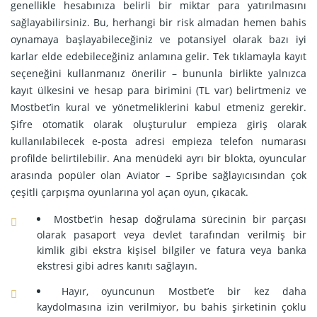
genellikle hesabınıza belirli bir miktar para yatırılmasını
sağlayabilirsiniz. Bu, herhangi bir risk almadan hemen bahis
oynamaya başlayabileceğiniz ve potansiyel olarak bazı iyi
karlar elde edebileceğiniz anlamına gelir. Tek tıklamayla kayıt
seçeneğini kullanmanız önerilir – bununla birlikte yalnızca
kayıt ülkesini ve hesap para birimini (TL var) belirtmeniz ve
Mostbet’in kural ve yönetmeliklerini kabul etmeniz gerekir.
Şifre otomatik olarak oluşturulur empieza giriş olarak
kullanılabilecek e-posta adresi empieza telefon numarası
profilde belirtilebilir. Ana menüdeki ayrı bir blokta, oyuncular
arasında popüler olan Aviator – Spribe sağlayıcısından çok
çeşitli çarpışma oyunlarına yol açan oyun, çıkacak.
Mostbet’in hesap doğrulama sürecinin bir parçası
olarak pasaport veya devlet tarafından verilmiş bir
kimlik gibi ekstra kişisel bilgiler ve fatura veya banka
ekstresi gibi adres kanıtı sağlayın.
Hayır, oyuncunun Mostbet’e bir kez daha
kaydolmasına izin verilmiyor, bu bahis şirketinin çoklu