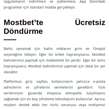
Uygulamanın indirilmesi ve yüklenmesi, App Store’daki
programlar için standart modda gerçekleşir.
Mostbet’te Ücretsiz
Döndürme
Bahis oynamak için bahis miktarını girin ve ‘Onayla’
seçeneğine tıklayın. Eğer bir kriket hayranıysanız, Mostbet
bahislerinizi yapmak için mükemmel bir yerdir. Eğer bir tenis
hayranıysanız, Mostbet bahislerinizi yapmak için ideal bir yer
olacaktır.
Platformun giriş sayfası, kullanıcıların yalnızca e-posta
adreslerini ve şifrelerini vermelerini gerektirir. Tüm
verilerinizin güvende empieza emniyette tutulmasını
sağlamak için en boy şifreleme teknolojisini kullanırlar. Ayrıca,
müşteri destek ekibi her türlü sorunuzu veya endişenizi