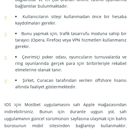
bağlantılar bulunmaktadır.
Kullanıcıların siteyi kullanmadan önce bir hesaba
kaydolmaları gerekir.
Bunu yapmak için, trafik tasarrufu moduna sahip bir
tarayıcı (Opera, Firefox) veya VPN hizmetleri kullanmanız
gerekir.
Çevrimiçi poker odası, oyuncuların turnuvalarda ve
ring oyunlarında gerçek para için birbirleriyle rekabet
etmelerine olanak tanır.
Şirket, Curacao tarafından verilen offshore lisansı
altında faaliyet göstermektedir.
IOS için Mostbet uygulamasını sah Apple mağazasından
indirebilirsiniz. Bunun için durante uygun yol, sah
uygulamanın güncel sürümünün sayfasına ulaşmak için bahis
bürosunun mobil sitesinden bağlantıyı kullanmaktır.