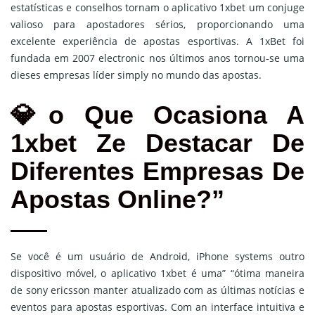
estatísticas e conselhos tornam o aplicativo 1xbet um conjuge
valioso para apostadores sérios, proporcionando uma
excelente experiência de apostas esportivas. A 1xBet foi
fundada em 2007 electronic nos últimos anos tornou-se uma
dieses empresas líder simply no mundo das apostas.
💎o Que Ocasiona A
1xbet Ze Destacar De
Diferentes Empresas De
Apostas Online?”
Se você é um usuário de Android, iPhone systems outro
dispositivo móvel, o aplicativo 1xbet é uma” “ótima maneira
de sony ericsson manter atualizado com as últimas notícias e
eventos para apostas esportivas. Com an interface intuitiva e