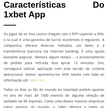
Características Do
1xbet App
Os jogos de on line casino chegam com o RTP superior a 95%,
o la cual é uma garantia de lucros excelentes e regulares. A
companhia oferece diversos métodos, um deles é a
transferência bancaria via internet banking. É uma opção
bastante popular, demora algum tempo – o processamento
de pedido para retirada leva aprox. 15 minutos. Sim,
conseguirá utilizar aplicação com esta versão de sistema
operacional. Vamos apresenta-los mhh tabela com toda an
informação útil
1xbet mz
.
Todos os dias os fãs do mundo en totalidad podem apostar
no ano de mais de 1000 eventos de alguma seleção de
também de 90 esportes. Como uma dieses maiores empresas
sobre apostas do mundo, a 1xBet oferece a todos an