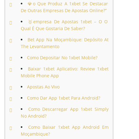
💎o Que Produz A 1xbet Se Destacar
De Outras Empresas De Apostas Online?”
🥇empresa De Apostas 1xbet – O O
Qual É Que Gostaria De Saber?
Bet App Na Moçambique: Depósito At
The Levantamento
Como Depositar No 1xbet Mobile?
Baixar 1xbet Aplicativo: Review 1xbet
Mobile Phone App
Apostas Ao Vivo
Como Dar App 1xbet Para Android?
Como Descarregar App 1xbet Simply
No Android?
Como Baixar 1xbet App Android Em
Moçambique?