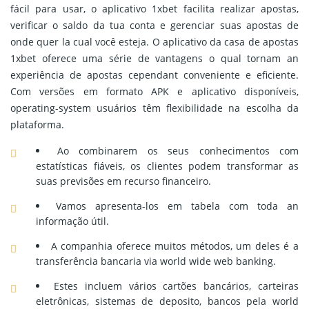
fácil para usar, o aplicativo 1xbet facilita realizar apostas,
verificar o saldo da tua conta e gerenciar suas apostas de
onde quer la cual você esteja. O aplicativo da casa de apostas
1xbet oferece uma série de vantagens o qual tornam an
experiência de apostas cependant conveniente e eficiente.
Com versões em formato APK e aplicativo disponíveis,
operating-system usuários têm flexibilidade na escolha da
plataforma.
Ao combinarem os seus conhecimentos com
estatísticas fiáveis, os clientes podem transformar as
suas previsões em recurso financeiro.
Vamos apresenta-los em tabela com toda an
informação útil.
A companhia oferece muitos métodos, um deles é a
transferência bancaria via world wide web banking.
Estes incluem vários cartões bancários, carteiras
eletrônicas, sistemas de deposito, bancos pela world