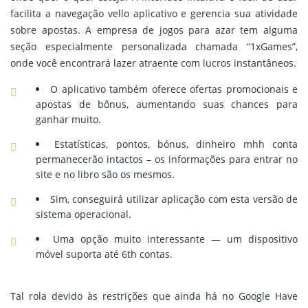
facilita a navegação vello aplicativo e gerencia sua atividade
sobre apostas. A empresa de jogos para azar tem alguma
seção especialmente personalizada chamada “1xGames”,
onde você encontrará lazer atraente com lucros instantâneos.
O aplicativo também oferece ofertas promocionais e
apostas de bônus, aumentando suas chances para
ganhar muito.
Estatísticas, pontos, bónus, dinheiro mhh conta
permanecerão intactos – os informações para entrar no
site e no libro são os mesmos.
Sim, conseguirá utilizar aplicação com esta versão de
sistema operacional.
Uma opção muito interessante — um dispositivo
móvel suporta até 6th contas.
Tal rola devido às restrições que ainda há no Google Have