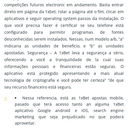
competições futuros electronic em andamento. Basta entrar
direto em página da 1xbet, rolar a página até o fim, clicar em
aplicativos e seguir operating system passos da instalação. O
que você precisa fazer é certificar se seu telefone está
configurado para permitir programas de fontes
desconhecidas serem instalados. Nessas, num modelo a/b, “a”
indicaria as unidades de beneficio, e “b” as unidades
apostadas. Segurança – A 1xBet leva a segurança a sério,
oferecendo a você a tranquilidade de la cual suas
informações pessoais e financeiras estão seguras. O
aplicativo está protegido apresentando a mais atual
tecnologia de criptografia e você pode ter certeza” “de que
seu recurso financeiro está seguro.
Nessa referencia, está as 1xBet apostas mobile,
pasado que terá acesso tanto an alguma 1xBet
aplicativo Google android e iOS, search engine
marketing que seja prejudicado no que poderá
aproveitar.