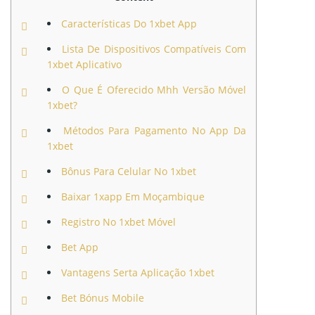
Características Do 1xbet App
Lista De Dispositivos Compatíveis Com
1xbet Aplicativo
O Que É Oferecido Mhh Versão Móvel
1xbet?
Métodos Para Pagamento No App Da
1xbet
Bônus Para Celular No 1xbet
Baixar 1xapp Em Moçambique
Registro No 1xbet Móvel
Bet App
Vantagens Serta Aplicação 1xbet
Bet Bónus Mobile