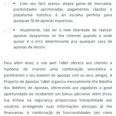
Com seu fácil acesso, ampla gama de mercados,
posibilidades aprimoradas, pagamentos rápidos e
plataforma holistica, é an escolha perfeita para
qualquer fã de apostas esportivas.
Atualmente, não ter a new liberdade de realizar
apostas desportivas on the internet quando e onde
quiser é o erro determinante pra qualquer casa de
apostas de dessin.
Para além disto, o site weil 1xBet oferece aos clientes a
hipótese de criarem uma combinação vencedora e
partilharem o teu boletim de apostas com os seus amigos. A
Proyecto de Apostas 1xBet organiza mensalmente the Batalha
dos Boletins de Apostas, oferecendo aos jogadores a good
oportunidade de receberem um bónus adicional. Além disso,
tua ênfase na segurança proporciona tranquilidade aos
usuários, protegendo suas informações pessoais at the
financeiras. A combinação de funcionalidades tais como