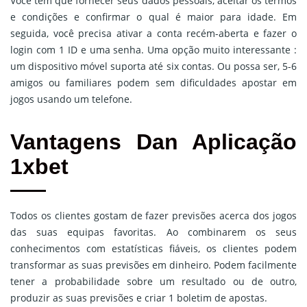
Você tem que fornecer seus dados pessoais, aceitar os termos
e condições e confirmar o qual é maior para idade. Em
seguida, você precisa ativar a conta recém-aberta e fazer o
login com 1 ID e uma senha. Uma opção muito interessante :
um dispositivo móvel suporta até six contas. Ou possa ser, 5-6
amigos ou familiares podem sem dificuldades apostar em
jogos usando um telefone.
Vantagens Dan Aplicação
1xbet
Todos os clientes gostam de fazer previsões acerca dos jogos
das suas equipas favoritas. Ao combinarem os seus
conhecimentos com estatísticas fiáveis, os clientes podem
transformar as suas previsões em dinheiro. Podem facilmente
tener a probabilidade sobre um resultado ou de outro,
produzir as suas previsões e criar 1 boletim de apostas.