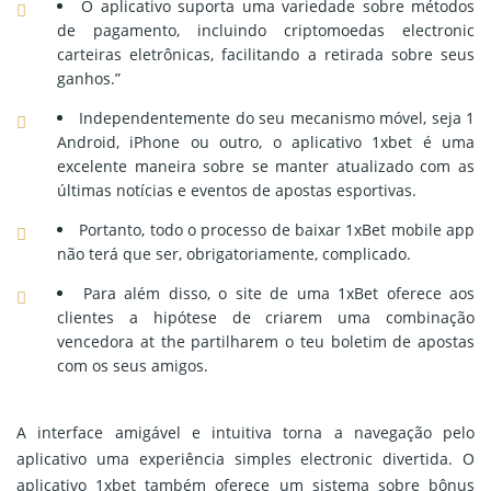
O aplicativo suporta uma variedade sobre métodos
de pagamento, incluindo criptomoedas electronic
carteiras eletrônicas, facilitando a retirada sobre seus
ganhos.”
Independentemente do seu mecanismo móvel, seja 1
Android, iPhone ou outro, o aplicativo 1xbet é uma
excelente maneira sobre se manter atualizado com as
últimas notícias e eventos de apostas esportivas.
Portanto, todo o processo de baixar 1xBet mobile app
não terá que ser, obrigatoriamente, complicado.
Para além disso, o site de uma 1xBet oferece aos
clientes a hipótese de criarem uma combinação
vencedora at the partilharem o teu boletim de apostas
com os seus amigos.
A interface amigável e intuitiva torna a navegação pelo
aplicativo uma experiência simples electronic divertida. O
aplicativo 1xbet também oferece um sistema sobre bônus