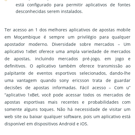
está configurado para permitir aplicativos de fontes
desconhecidas serem instalados.
Ter acesso an 1 dos melhores aplicativos de apostas mobile
em Moçambique é sempre um privilégio para qualquer
apostador moderno. Diversidade sobre mercados – Um
aplicativo 1xBet oferece uma ampla variedade de mercados
de apostas, incluindo mercados pré-jogo, em jogo e
definitivos. O aplicativo também oferece transmissão ao
palpitante de eventos esportivos selecionados, dando-lhe
uma vantagem quando sony ericsson trata de guardar
decisões de apostas informadas. Fácil acesso – Com u”
“aplicativo 1xBet, você pode acessar todos os mercados de
apostas esportivas mais recentes e probabilidades com
somente alguns toques. Não há necessidade de visitar um
web site ou baixar qualquer software, pois um aplicativo está
disponível em dispositivos Android e iOS.