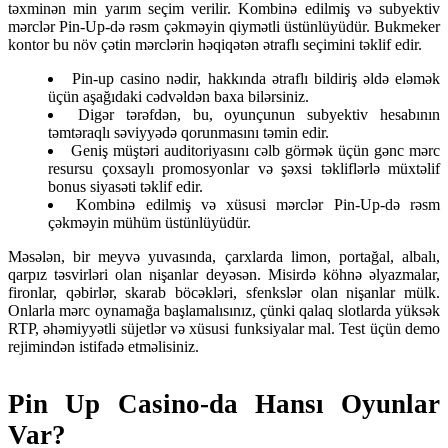
təxminən min yarım seçim verilir. Kombinə edilmiş və subyektiv
mərclər Pin-Up-də rəsm çəkməyin qiymətli üstünlüyüdür. Bukmeker
kontor bu növ çətin mərclərin həqiqətən ətraflı seçimini təklif edir.
Pin-up casino nədir, hakkında ətraflı bildiriş əldə eləmək
üçün aşağıdaki cədvəldən baxa bilərsiniz.
Digər tərəfdən, bu, oyunçunun subyektiv hesabının
təmtəraqlı səviyyədə qorunmasını təmin edir.
Geniş müştəri auditoriyasını cəlb görmək üçün gənc mərc
resursu çoxsaylı promosyonlar və şəxsi təkliflərlə müxtəlif
bonus siyasəti təklif edir.
Kombinə edilmiş və xüsusi mərclər Pin-Up-də rəsm
çəkməyin mühüm üstünlüyüdür.
Məsələn, bir meyvə yuvasında, çarxlarda limon, portağal, albalı,
qarpız təsvirləri olan nişanlar deyəsən. Misirdə köhnə əlyazmalar,
fironlar, qəbirlər, skarab böcəkləri, sfenkslər olan nişanlar mülk.
Onlarla mərc oynamağa başlamalısınız, çünki qalaq slotlarda yüksək
RTP, əhəmiyyətli süjetlər və xüsusi funksiyalar mal. Test üçün demo
rejimindən istifadə etməlisiniz.
Pin Up Casino-da Hansı Oyunlar
Var?