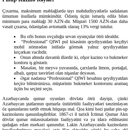
Çıxarma, maksimum məbləğlərdə tayı məhdudiyyətlərlə sadalanan
ümumən üsullarla mümkündür. Ödəniş üçün ismariş edilə bilən
minimum para məbləği 30 AZN-dir. Müştəri 1500 AZN-dən daha
vəsait çıxarsa, ödənişdən avtomatik olaraq 13% vergi tutulur.
Bu ofis bonus ovçuluğu sevən oyunçular ötrü idealdır.
“Professional” QIWI pul kisəsinin qeydiyyatdan keçdiyi
mobil nömrədən istifadə görmək yalnız qeydiyyatdan
keçərkən vacibdir.
Onun altında davamlı illərdir ki, ofşor kazino və bukmeker
kontoru iş göstərir.
Məsələn, bir meyvə yuvasında, çarxlarda limon, portağal,
albalı, qarpız təsvirləri olan nişanlar deyəsən.
Əgər nədənsə “Professional” QIWI hesabını qeydiyyatdan
keçirə bilmirsinizsə, müştərinin bukmeker kontorunu aramaq
üçün bu seçimi seçin.
Azərbaycanda qumar oyunları dövlətə ötrü dəyişir, çünki
Azərbaycan ştatlarının qumarla üstüörtülü fəaliyyətləri tənzimləyən
öz qanunlarını tərtib etmək hüququ mal. Qoa kimi bəzi ştatlar pin-up
kazinolarını qanuniləşdiriblər. 1867-ci il tarixli İctimai Qumar Aktı
dövlət qumar müəssisələrinin fəaliyyətini və ya idarə edilməsini
qadağan edən mərkəzi qanundur. Lakin Azərbaycanda kazinoların
leqallaşdırılması məsələsi axir illər aktualdır, çünki bu sahə əhl