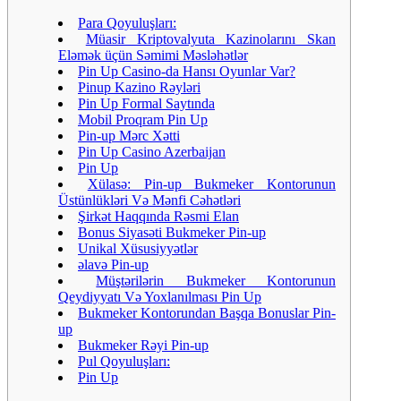
Para Qoyuluşları:
Müasir Kriptovalyuta Kazinolarını Skan
Eləmək üçün Səmimi Məsləhətlər
Pin Up Casino-da Hansı Oyunlar Var?
Pinup Kazino Rəyləri
Pin Up Formal Saytında
Mobil Proqram Pin Up
Pin-up Mərc Xətti
Pin Up Casino Azerbaijan
Pin Up
Xülasə: Pin-up Bukmeker Kontorunun
Üstünlükləri Və Mənfi Cəhətləri
Şirkət Haqqında Rəsmi Elan
Bonus Siyasəti Bukmeker Pin-up
Unikal Xüsusiyyətlər
əlavə Pin-up
Müştərilərin Bukmeker Kontorunun
Qeydiyyatı Və Yoxlanılması Pin Up
Bukmeker Kontorundan Başqa Bonuslar Pin-
up
Bukmeker Rəyi Pin-up
Pul Qoyuluşları:
Pin Up