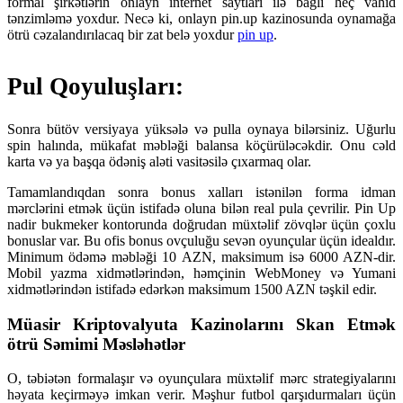
formal şirkətlərin onlayn internet saytları ilə bağlı heç vahid
tənzimləmə yoxdur. Necə ki, onlayn pin.up kazinosunda oynamağa
ötrü cəzalandırılacaq bir zat belə yoxdur
pin up
.
Pul Qoyuluşları:
Sonra bütöv versiyaya yüksələ və pulla oynaya bilərsiniz. Uğurlu
spin halında, mükafat məbləği balansa köçürüləcəkdir. Onu cəld
karta və ya başqa ödəniş aləti vasitəsilə çıxarmaq olar.
Tamamlandıqdan sonra bonus xalları istənilən forma idman
mərclərini etmək üçün istifadə oluna bilən real pula çevrilir. Pin Up
nadir bukmeker kontorunda doğrudan müxtəlif zövqlər üçün çoxlu
bonuslar var. Bu ofis bonus ovçuluğu sevən oyunçular üçün idealdır.
Minimum ödəmə məbləği 10 AZN, maksimum isə 6000 AZN-dir.
Mobil yazma xidmətlərindən, həmçinin WebMoney və Yumani
xidmətlərindən istifadə edərkən maksimum 1500 AZN təşkil edir.
Müasir Kriptovalyuta Kazinolarını Skan Etmək
ötrü Səmimi Məsləhətlər
O, təbiətən formalaşır və oyunçulara müxtəlif mərc strategiyalarını
həyata keçirməyə imkan verir. Məşhur futbol qarşıdurmaları üçün