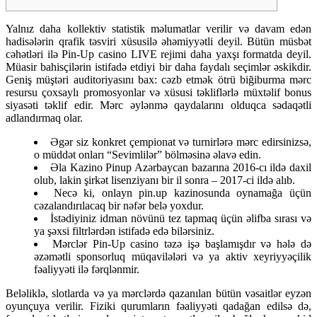
Yalnız daha kollektiv statistik məlumatlar verilir və davam edən
hadisələrin qrafik təsviri xüsusilə əhəmiyyətli deyil. Bütün müsbət
cəhətləri ilə Pin-Up casino LIVE rejimi daha yaxşı formatda deyil.
Müasir bahisçilərin istifadə etdiyi bir daha faydalı seçimlər əskikdir.
Geniş müştəri auditoriyasını bax: cəzb etmək ötrü biğiburma mərc
resursu çoxsaylı promosyonlar və xüsusi təkliflərlə müxtəlif bonus
siyasəti təklif edir. Mərc əylənmə qaydalarını olduqca sədaqətli
adlandırmaq olar.
Əgər siz konkret çempionat və turnirlərə mərc edirsinizsə,
o müddət onları “Sevimlilər” bölməsinə əlavə edin.
Əla Kazino Pinup Azərbaycan bazarına 2016-cı ildə daxil
olub, lakin şirkət lisenziyanı bir il sonra – 2017-ci ildə alıb.
Necə ki, onlayn pin.up kazinosunda oynamağa üçün
cəzalandırılacaq bir nəfər belə yoxdur.
İstədiyiniz idman növünü tez tapmaq üçün əlifba sırası və
ya şəxsi filtrlərdən istifadə edə bilərsiniz.
Mərclər Pin-Up casino təzə işə başlamışdır və hələ də
əzəmətli sponsorluq müqavilələri və ya aktiv xeyriyyəçilik
fəaliyyəti ilə fərqlənmir.
Beləliklə, slotlarda və ya mərclərdə qazanılan bütün vəsaitlər eyzən
oyunçuya verilir. Fiziki qurumların fəaliyyəti qadağan edilsə də,