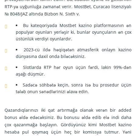
RTP-yə uyğunluğa zəmanət verir. MostBet, Curacao lisenziyalı
№ 8048/JAZ altında Bizbon N. Sixth v.
Bu kateqoriyada Mostbet kazino platformasının ən
populyar oyunları yerləşir ki, bunlar oyunçuların ən çox
üstünlük verdiyi oyunlardır.
2023-cü ildə həqiqətən atmasferik onlayn kazino
dünyasına daxil onda biləcəksiniz.
Slotlarda RTP hər oyun üçün fərdi, lakin 99%-dən
aşağı düşmür.
Sadəcə söhbətə keçin, sonra isə bu prosedur üçün
tələb onun sənədlərinizi əlavə edin.
Qazandıqlarınızı iki qat artırmağa olanak verən bir added
bonus əldə edəcəksiniz. Bu bonusu əldə edib elə indi daha
çox qazanmağa başlayın. Gördüyünüz kimi Mostbet kazino
hesaba pul qoymaq üçün heç bir komissya tutmur. Yəni