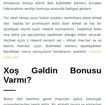
etməyinizi tövsiyə edirik! Bəli, bukmeker kontoru Kurakao
hökumətinin verdiyi lisenziya əsasında fəaliyyət göstərir
Tez daxil olmaq üçün bütün yuvaları sevimlilərə əlavə etmək
olar. Saytda bir promosyon kodu daxil etməli və hər bir
qeydiyyat seçimi üçün reward seçməlisiniz. Təqdimat kodu
sizə daha çox qarşılanma təqdimatı almağa imkan verəcək.
Seçmək üçün 2 reward variantı var – idman mərcləri və ya
kazino mərcləri üçün. Bukmeker kontoru qeydiyyatdan
keçdikdən sonra oyunçuların hesablarını yoxlamır
mostbet
yukle apk
.
Xoş Gəldin Bonusu
Varmı?
Bütün slot machine game maşınları yalnız lisenziyalı
provayderlərdən təmin edilir. Bu, ədalətli oyuna və göstərilən