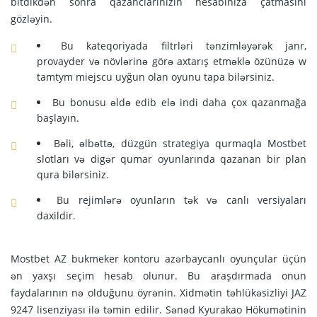
bitdikdən sonra qazanclarınızın hesabınıza çatmasını
gözləyin.
Bu kateqoriyada filtrləri tənzimləyərək janr,
provayder və növlərinə görə axtarış etməklə özünüzə w
tamtym miejscu uyğun olan oyunu tapa bilərsiniz.
Bu bonusu əldə edib elə indi daha çox qazanmağa
başlayın.
Bəli, əlbəttə, düzgün strategiya qurmaqla Mostbet
slotları və digər qumar oyunlarında qazanan bir plan
qura bilərsiniz.
Bu rejimlərə oyunların tək və canlı versiyaları
daxildir.
Mostbet AZ bukmeker kontoru azərbaycanlı oyunçular üçün
ən yaxşı seçim hesab olunur. Bu araşdırmada onun
faydalarının nə olduğunu öyrənin. Xidmətin təhlükəsizliyi JAZ
9247 lisenziyası ilə təmin edilir. Sənəd Kyurakao Hökumətinin