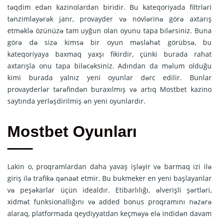
təqdim edən kazinolardan biridir. Bu kateqoriyada filtrləri
tənzimləyərək janr, provayder və növlərinə görə axtarış
etməklə özünüzə tam uyğun olan oyunu tapa bilərsiniz. Buna
görə də sizə kimsə bir oyun məsləhət görübsə, bu
kateqoriyaya baxmaq yaxşı fikirdir, çünki burada rahat
axtarışla onu tapa biləcəksiniz. Adından da məlum olduğu
kimi burada yalnız yeni oyunlar dərc edilir. Bunlar
provayderlər tərəfindən buraxılmış və artıq Mostbet kazino
saytında yerləşdirilmiş ən yeni oyunlardır.
Mostbet Oyunları
Lakin o, proqramlardan daha yavaş işləyir və barmaq izi ilə
giriş ilə trafikə qənaət etmir. Bu bukmeker en yeni başlayanlar
və peşəkarlar üçün idealdır. Etibarlılığı, əlverişli şərtləri,
xidmət funksionallığını və added bonus proqramını nəzərə
alaraq, platformada qeydiyyatdan keçməyə elə indidən davam