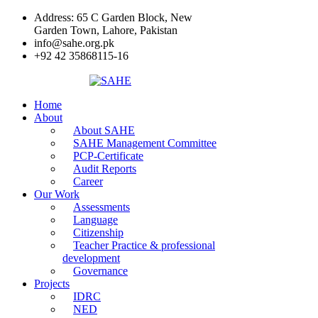
Address: 65 C Garden Block, New
Garden Town, Lahore, Pakistan
info@sahe.org.pk
+92 42 35868115-16
Home
About
About SAHE
SAHE Management Committee
PCP-Certificate
Audit Reports
Career
Our Work
Assessments
Language
Citizenship
Teacher Practice & professional
development
Governance
Projects
IDRC
NED