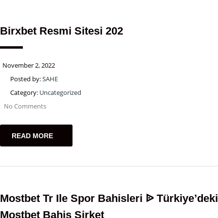
Birxbet Resmi Sitesi 202
November 2, 2022
Posted by:
SAHE
Category:
Uncategorized
No Comments
READ MORE
Mostbet Tr Ile Spor Bahisleri ᐉ Türkiye’deki
Mostbet Bahis Şirket