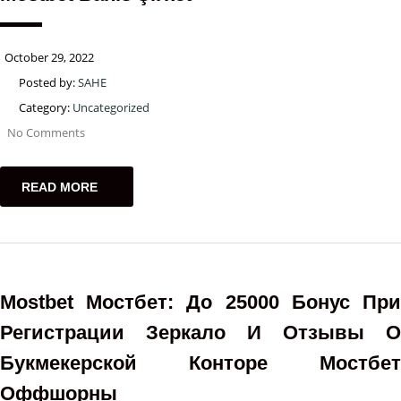
October 29, 2022
Posted by:
SAHE
Category:
Uncategorized
No Comments
READ MORE
Mostbet Мостбет: До 25000 Бонус При
Регистрации Зеркало И Отзывы О
Букмекерской Конторе Мостбет
Оффшорны