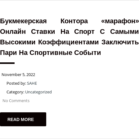
Букмекерская Контора «марафон»
Онлайн Ставки На Спорт С Самыми
Высокими Коэффициентами Заключить
Пари На Спортивные Событи
November 5, 2022
Posted by:
SAHE
Category:
Uncategorized
No Comments
READ MORE