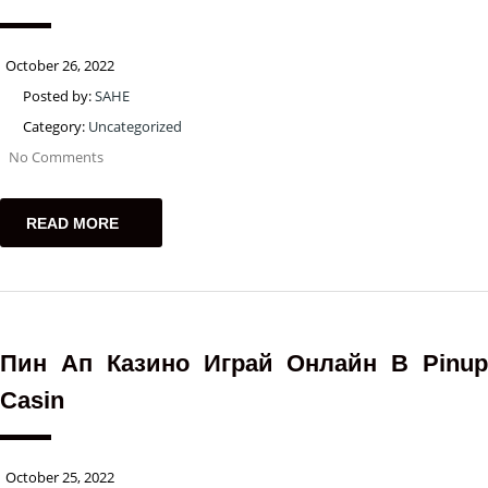
October 26, 2022
Posted by:
SAHE
Category:
Uncategorized
No Comments
READ MORE
Пин Ап Казино Играй Онлайн В Pinup
Casin
October 25, 2022