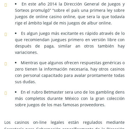
En este año 2014 la Dirección General de Juegos y
Sorteos promulgó” “sobre el país una primera ley sobre
juegos de online casino online, que sera la que todavía
rige el ámbito legal de mis juegos de albur online.
Es algun juego más excitante es rápido através de lo
que recomiendan juegues primero en versión libre con
después de paga, similar an otros también hay
variaciones.
Mientras que algunos ofrecen respuestas genéricas o
zero tienen la información necesaria, hay otros casinos
con personal capacitado para avalar prontamente todas
sus dudas.
En el rubro Betmaster sera uno de los gambling dens
más completos durante México con la gran colección
sobre juegos de los mas famosas proveedores.
Los casinos on-line legales están regulados mediante