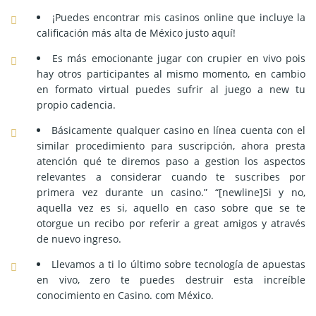
¡Puedes encontrar mis casinos online que incluye la
calificación más alta de México justo aquí!
Es más emocionante jugar con crupier en vivo pois
hay otros participantes al mismo momento, en cambio
en formato virtual puedes sufrir al juego a new tu
propio cadencia.
Básicamente qualquer casino en línea cuenta con el
similar procedimiento para suscripción, ahora presta
atención qué te diremos paso a gestion los aspectos
relevantes a considerar cuando te suscribes por
primera vez durante un casino.” “[newline]Si y no,
aquella vez es si, aquello en caso sobre que se te
otorgue un recibo por referir a great amigos y através
de nuevo ingreso.
Llevamos a ti lo último sobre tecnología de apuestas
en vivo, zero te puedes destruir esta increíble
conocimiento en Casino. com México.