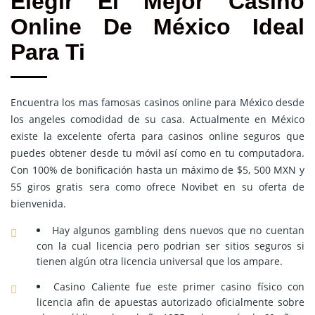
Elegir El Mejor Casino
Online De México Ideal
Para Ti
Encuentra los mas famosas casinos online para México desde
los angeles comodidad de su casa. Actualmente en México
existe la excelente oferta para casinos online seguros que
puedes obtener desde tu móvil así como en tu computadora.
Con 100% de bonificación hasta un máximo de $5, 500 MXN y
55 giros gratis sera como ofrece Novibet en su oferta de
bienvenida.
Hay algunos gambling dens nuevos que no cuentan
con la cual licencia pero podrian ser sitios seguros si
tienen algún otra licencia universal que los ampare.
Casino Caliente fue este primer casino físico con
licencia afin de apuestas autorizado oficialmente sobre