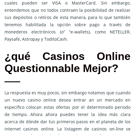
cuales pueden ser VISA o MasterCard. Sin embargo,
entendemos que no todos contraen la posibilidad de realizar
sus depósitos o retiros de esta manera, para lo que también
tenemos habilitada la opción sobre pago a través de
monederos electrónicos (o” “e-wallets), como NETELLER,
Paysafe, Astropay y ToditoCash.
¿qué Casinos Online
Questionnable Mejor?
La respuesta es muy pocos, sin embargo notamos que cuando
un nuevo casino online desea entrar an un mercado en
específico colocan estas ofertas por el determinado periodo
de tiempo. Ahora ahora puedes tener la idea más clara
acerca de dónde dar tus primeros pasos en el planeta de los
internet casinos online. La listagem de casinos on-line se