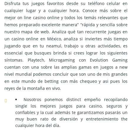
Disfruta tus juegos favoritos desde su teléfono celular en
cualquier lugar y a cualquier hora. Conoce más sobre el
mejor on line casino online y todos los temás relevantes que
hemos preparado excelente manera” “rápida y sencilla sobre
nuestro mapa de web. Analiza qué tan recurrente juegas en
un casino online en México, analiza si inviertes más tiempo
jugando que en tu neamul, trabajo u otras actividades, es
essencial que busques brinda si crees lograr los siguientes
síntomas. Playtech, Microgaming con Evolution Gaming
cuentan con una sobre las amplias gamas en juegos a new
nivel mundial podemos concluir que son uno de mis grandes
en este mundo de betting con más chequeo y asi pues los
reyes de la montaña en vivo.
Nosotros ponemos distinct empeño recopilando
single los mejores juegos para casino, seguros y
confiables y la cual además te garantizamos pasarás un
muy buen rato de diversión y entretenimiento the
cualquier hora del día.