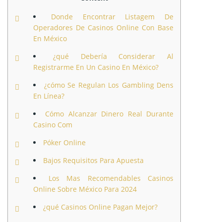
Donde Encontrar Listagem De
Operadores De Casinos Online Con Base
En México
¿qué Debería Considerar Al
Registrarme En Un Casino En México?
¿cómo Se Regulan Los Gambling Dens
En Línea?
Cómo Alcanzar Dinero Real Durante
Casino Com
Póker Online
Bajos Requisitos Para Apuesta
Los Mas Recomendables Casinos
Online Sobre México Para 2024
¿qué Casinos Online Pagan Mejor?