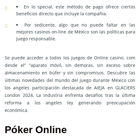
En lo special, este método de pago ofrece ciertos
beneficios directo que incluye la compañía.
Por sedicente, algo que no puede faltar en las
mejores casinos on-line de México son las políticas para
Juego responsable.
Se puede acceder a todos los juegos de Online casino. com
desde el” “aparato móvil, sin demoras, sin exceso sobre
almacenamiento en búfer y sin compromisos. Descubre las
últimas novedades del mundo del juego durante México con
los angeles participación destacada de AIEJA en GLACIERS
London 2024. La industria enfrenta desafíos tras la última
reforma a los angeles ley generando preocupación
económica.
Póker Online