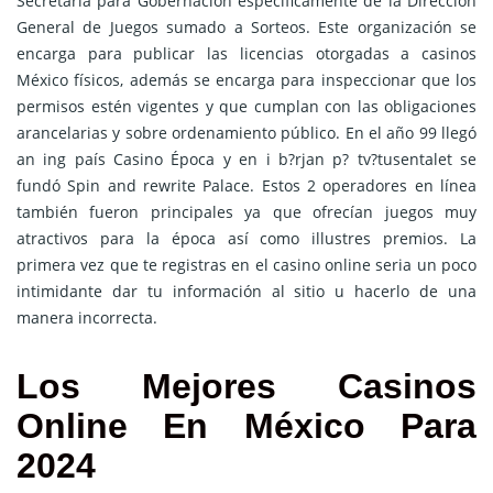
Secretaría para Gobernación específicamente de la Dirección
General de Juegos sumado a Sorteos. Este organización se
encarga para publicar las licencias otorgadas a casinos
México físicos, además se encarga para inspeccionar que los
permisos estén vigentes y que cumplan con las obligaciones
arancelarias y sobre ordenamiento público. En el año 99 llegó
an ing país Casino Época y en i b?rjan p? tv?tusentalet se
fundó Spin and rewrite Palace. Estos 2 operadores en línea
también fueron principales ya que ofrecían juegos muy
atractivos para la época así como illustres premios. La
primera vez que te registras en el casino online seria un poco
intimidante dar tu información al sitio u hacerlo de una
manera incorrecta.
Los Mejores Casinos
Online En México Para
2024