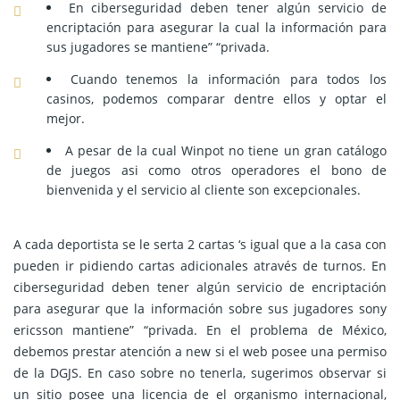
En ciberseguridad deben tener algún servicio de
encriptación para asegurar la cual la información para
sus jugadores se mantiene” “privada.
Cuando tenemos la información para todos los
casinos, podemos comparar dentre ellos y optar el
mejor.
A pesar de la cual Winpot no tiene un gran catálogo
de juegos asi como otros operadores el bono de
bienvenida y el servicio al cliente son excepcionales.
A cada deportista se le serta 2 cartas ‘s igual que a la casa con
pueden ir pidiendo cartas adicionales através de turnos. En
ciberseguridad deben tener algún servicio de encriptación
para asegurar que la información sobre sus jugadores sony
ericsson mantiene” “privada. En el problema de México,
debemos prestar atención a new si el web posee una permiso
de la DGJS. En caso sobre no tenerla, sugerimos observar si
un sitio posee una licencia de el organismo internacional,