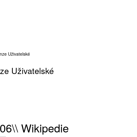
nze Uživatelské
ze Uživatelské
06\\ Wikipedie