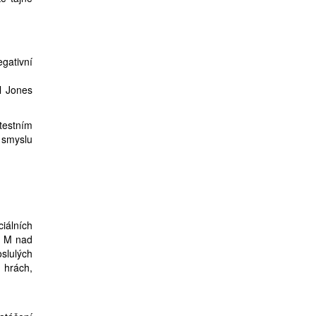
gativní
al Jones
testním
 smyslu
iálních
h M nad
slulých
 hrách,