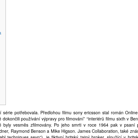
a
 série potřebovala. Předlohou filmu sony ericsson stal román Online
dokončili používání výpravy pro filmování” “interiérů filmu sixth v Be
é byly vesměs zfilmovány. Po jeho smrti v roce 1964 pak v psaní 
rdner, Raymond Benson a Mike Higson. James Collaboration, také zná
l techniques sevn“), je fiktivní britský tajný broker, sloužící v brits