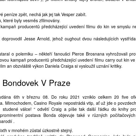
 peníze zpět, nechá jak jej tak Vesper zabít.
, které byly vesměs zfilmovány.
kampaň producentů předcházející uvedení filmu do kin ve smyslu ne
ně doprovodil Jesse Arnold, jehož oughout dvou následujících vystříd
taral o polemiku – někteří fanoušci Pierce Brosnana vyhrožovali pro
ovou kampaň producentů předcházející uvedení filmu carry out kin ve
lm an obzvláště výkon Daniela Craiga si vysloužil uznání kritiky.
A Bondovek V Praze
dána 6th v březnu 08. Do roku 2021 vzniklo celkem 20 five ofic
da. Mimochodem, Casino Royale nepostrádá vtip, ať už jde o povzdec
studené válce! “ odvětí Craig a píše tak další řádku do knihy pro
rominentní postava Bonda objevuje také v různých počítačových
arodií .
ixth v mnohém zůstal úzkostně stejný.