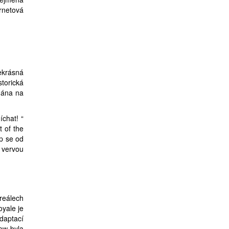
rnetová
ekrásná
torická
dána na
chat! “
 of the
ip se od
t vervou
reálech
oyale je
daptací
ew byla