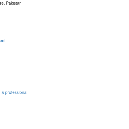
e, Pakistan
ent
 & professional