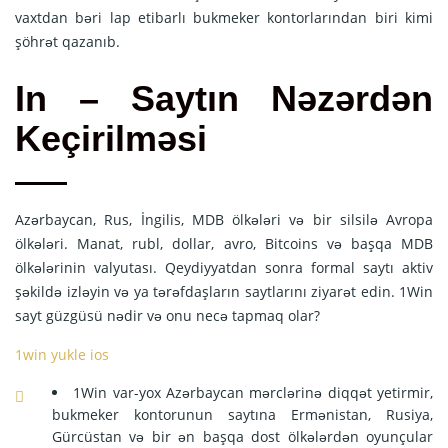
vaxtdan bəri lap etibarlı bukmeker kontorlarından biri kimi
şöhrət qazanıb.
In – Saytın Nəzərdən
Keçirilməsi
Azərbaycan, Rus, İngilis, MDB ölkələri və bir silsilə Avropa
ölkələri. Manat, rubl, dollar, avro, Bitcoins və başqa MDB
ölkələrinin valyutası. Qeydiyyatdan sonra formal saytı aktiv
şəkildə izləyin və ya tərəfdaşların saytlarını ziyarət edin. 1Win
sayt güzgüsü nədir və onu necə tapmaq olar?
1win yukle ios
1Win var-yox Azərbaycan mərclərinə diqqət yetirmir,
bukmeker kontorunun saytına Ermənistan, Rusiya,
Gürcüstan və bir ən başqa dost ölkələrdən oyunçular