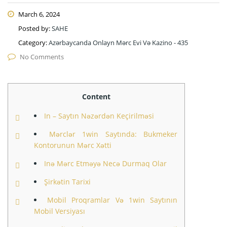
March 6, 2024
Posted by:
SAHE
Category:
Azərbaycanda Onlayn Mərc Evi Və Kazino - 435
No Comments
Content
In – Saytın Nəzərdən Keçirilməsi
Mərclər 1win Saytında: Bukmeker
Kontorunun Mərc Xətti
Inə Mərc Etməyə Necə Durmaq Olar
Şirkətin Tarixi
Mobil Proqramlar Və 1win Saytının
Mobil Versiyası