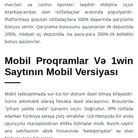
mərcləri və casino oyunları təqdim etdiyinə üçün
Azərbaycandan olan istifadəçilər arasında populyardır.
Platformaya qoşulan istifadəçilərə 500% dəyərində qarşılama
bonusu verilir. Qarşılama bonusunu qazananlar ilk depozitdə
200%, növbəti üç depozitdə isə para-para 300%-lik kollektiv
bonus qazanırlar.
Mobil Proqramlar Və 1win
Saytının Mobil Versiyası
Mobil tətbiqetmədə vur-tut bir dönüm daxil olmaq kifayətdir.
Sonra avtomatik olaraq hesaba daxil olacaqsınız. Brauzerdə
“şifrəni yadda saxla” işarəsini seçin. Doğrudur, VPN istifadə
edərkən funksiya xətaya çixiş verəbilər. Üst menyuda bir anda
oyunçunu maraqlandıran elliklə bölmələr mülk. Rəsmi saytın
ana səhifəsinin əksik hissəsində “kateqoriyalar” və elan