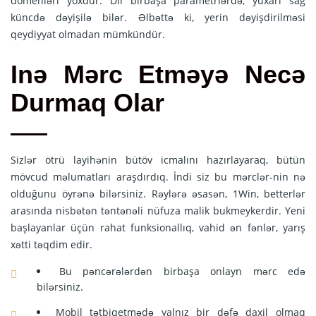
domenləri yoxdur. Dil birbaşa parametrlərdə, yuxarı sağ
küncdə dəyişilə bilər. Əlbəttə ki, yerin dəyişdirilməsi
qeydiyyat olmadan mümkündür.
Inə Mərc Etməyə Necə
Durmaq Olar
Sizlər ötrü layihənin bütöv icmalını hazırlayaraq, bütün
mövcud məlumatları araşdırdıq. İndi siz bu mərclər-nin nə
olduğunu öyrənə bilərsiniz. Rəylərə əsasən, 1Win, betterlər
arasında nisbətən təntənəli nüfuza malik bukmeykerdir. Yeni
başlayanlar üçün rahat funksionallıq, vahid ən fənlər, yarış
xətti təqdim edir.
Bu pəncərələrdən birbaşa onlayn mərc edə
bilərsiniz.
Mobil tətbiqetmədə yalnız bir dəfə daxil olmaq