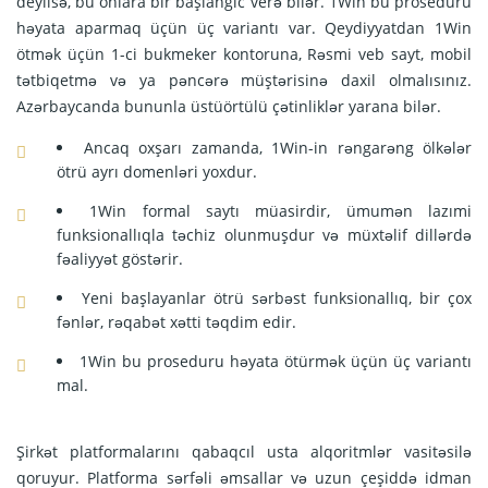
deyilsə, bu onlara bir başlanğıc verə bilər. 1Win bu proseduru
həyata aparmaq üçün üç variantı var. Qeydiyyatdan 1Win
ötmək üçün 1-ci bukmeker kontoruna, Rəsmi veb sayt, mobil
tətbiqetmə və ya pəncərə müştərisinə daxil olmalısınız.
Azərbaycanda bununla üstüörtülü çətinliklər yarana bilər.
Ancaq oxşarı zamanda, 1Win-in rəngarəng ölkələr
ötrü ayrı domenləri yoxdur.
1Win formal saytı müasirdir, ümumən lazımi
funksionallıqla təchiz olunmuşdur və müxtəlif dillərdə
fəaliyyət göstərir.
Yeni başlayanlar ötrü sərbəst funksionallıq, bir çox
fənlər, rəqabət xətti təqdim edir.
1Win bu proseduru həyata ötürmək üçün üç variantı
mal.
Şirkət platformalarını qabaqcıl usta alqoritmlər vasitəsilə
qoruyur. Platforma sərfəli əmsallar və uzun çeşiddə idman