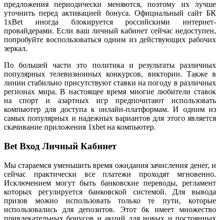
предложения периодически меняются, поэтому их лучше
уточнить перед активацией бонуса. Официальный сайт БК
1xBet иногда блокируется российскими интернет-
провайдерами. Если ваш личный кабинет сейчас недоступен,
попробуйте воспользоваться одним из действующих рабочих
зеркал.
По большей части это политика и результаты различных
популярных телевизионных конкурсов, викторин. Также в
линии стабильно присутствуют ставки на погоду в различных
регионах мира. В настоящее время многие любители ставок
на спорт и азартных игр предпочитают использовать
компьютер для доступа к онлайн-платформам. И одним из
самых популярных и надежных вариантов для этого является
скачивание приложения 1xbet на компьютер.
Bet Вход Личный Кабинет
Мы стараемся уменьшить время ожидания зачисления денег, и
сейчас практически все платежи проходят мгновенно.
Исключением могут быть банковские переводы, регламент
которых регулируется банковской системой. Для вывода
призов можно использовать только те пути, которые
использовались для депозитов. Этот бк имеет множество
привлекательных бонусов и акций для новых и постоянных