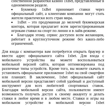
собственной разработки казино 1xBet, представленные в
одноименном разделе.
Букмекер 1xBet принимает ставки через
официальный сайт, а клиентами компании могут стать
жители практически всех стран мира.
1xBet – это продуманная до мелочей букмекерская
контора, которая предлагает всем зарегистрированным
игрокам ставки на спорт по линии и в лайв-режиме.
Благодаря этому, сервис доступен всем желающим,
работает в круглосуточном режиме без каких-либо
ограничений.
Для входа с компьютера вам потребуется открыть браузер и
ввести адрес официального сайта 1xbet. Для входа с
мобильного устройства вы можете воспользоваться
мобильной версией сайта, которая оптимизирована под
различные типы устройств. Кроме того, вы можете скачать и
установить официальное приложение 1xbet на свой смартфон
или планшет. В заключение, 1xbet официальный сайт
мобильной версии представляет собой удобный и доступный
инструмент для всех любителей спортивных ставок.
Благодаря мобильной версии сайта, пользователи имеют
возможность получать доступ к своему аккаунту и делать
ставки в любое время и в любом месте. Ставки и игры на
мобильном устройстве в мобильной версии 1xbet