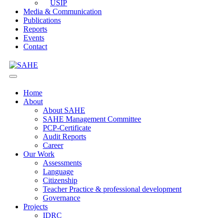
USIP
Media & Communication
Publications
Reports
Events
Contact
Home
About
About SAHE
SAHE Management Committee
PCP-Certificate
Audit Reports
Career
Our Work
Assessments
Language
Citizenship
Teacher Practice & professional development
Governance
Projects
IDRC