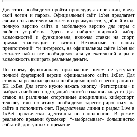
Для этого необходимо пройти процедуру авторизации, введя
свой логин и пароль. Официальный сайт 1xbet предлагает
своим пользователям множество преимуществ, удобный вход,
полную версию сайта и мобильную версию для игры с
любого устройства. Здесь вы найдете широкий выбор
возможностей и функционала, включая ставки на спорт,
прямые трансляции и казино. Независимо от ваших
предпочтений” “и интересов, на официальном сайте 1xbet вы
сможете найти все необходимое для увлекательной игры и
возможность выиграть реальные деньги.
По своему функционалу приложение ничем не уступает
полной браузерной версии официального сайта 1хБет. Для
ставок на реальные деньги необходимо пройти регистрацию в
БК 1xBet. Для этого нужно нажать кнопку «Регистрация» и
выбрать наиболее подходящий способ создания аккаунта. Для
ставок на различные спортивные дисциплины, киберспорт,
телешоу или политику необходимо зарегистрироваться на
сайте и пополнить счет. Предматчевая линия и раздел Live в
1xBet практически идентичны по наполнению. В режим
реального времени букмекер” “«выбрасывает» большинство
событий, доступных в прематче.