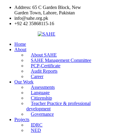
Address: 65 C Garden Block, New
Garden Town, Lahore, Pakistan
info@sahe.org.pk
+92 42 35868115-16
Home
About
About SAHE
SAHE Management Committee
PCP-Certificate
Audit Reports
Career
Our Work
Assessments
Language
Citizenship
Teacher Practice & professional
development
Governance
Projects
IDRC
NED