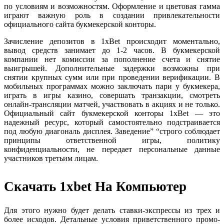
по условиям и возможностям. Оформление и цветовая гамма
играют важную роль в создании привлекательности
официального сайта букмекерской конторы.
Зачисление депозитов в 1xBet происходит моментально,
вывод средств занимает до 1-2 часов. В букмекерской
компании нет комиссии за пополнение счета и снятие
выигрышей. Дополнительные задержки возможны при
снятии крупных сумм или при проведении верификации. В
мобильных программах можно заключать пари у букмекера,
играть в игры казино, совершать транзакции, смотреть
онлайн-трансляции матчей, участвовать в акциях и не только.
Официальный сайт букмекерской конторы 1xBet — это
надежный ресурс, который самостоятельно подстраивается
под любую диагональ дисплея. Заведение” “строго соблюдает
принципы ответственной игры, политику
конфиденциальности, не передает персональные данные
участников третьим лицам.
Скачать 1xbet На Компьютер
Для этого нужно будет делать ставки-экспрессы из трех и
более исходов. Детальные условия приветственного промо-