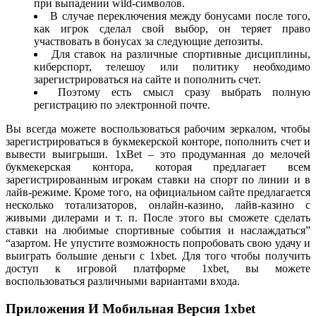
при выпадении wild-символов.
В случае переключения между бонусами после того,
как игрок сделал свой выбор, он теряет право
участвовать в бонусах за следующие депозиты.
Для ставок на различные спортивные дисциплины,
киберспорт, телешоу или политику необходимо
зарегистрироваться на сайте и пополнить счет.
Поэтому есть смысл сразу выбрать полную
регистрацию по электронной почте.
Вы всегда можете воспользоваться рабочим зеркалом, чтобы
зарегистрироваться в букмекерской конторе, пополнить счет и
вывести выигрыши. 1xBet – это продуманная до мелочей
букмекерская контора, которая предлагает всем
зарегистрированным игрокам ставки на спорт по линии и в
лайв-режиме. Кроме того, на официальном сайте предлагается
несколько тотализаторов, онлайн-казино, лайв-казино с
живыми дилерами и т. п. После этого вы сможете сделать
ставки на любимые спортивные события и наслаждаться”
“азартом. Не упустите возможность попробовать свою удачу и
выиграть большие деньги с 1xbet. Для того чтобы получить
доступ к игровой платформе 1xbet, вы можете
воспользоваться различными вариантами входа.
Приложения И Мобильная Версия 1xbet