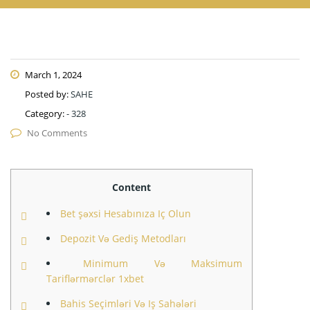
March 1, 2024
Posted by:
SAHE
Category:
- 328
No Comments
Content
Bet şəxsi Hesabınıza Iç Olun
Depozit Və Gediş Metodları
Minimum Və Maksimum
Tariflərmərclər 1xbet
Bahis Seçimləri Və Iş Sahələri