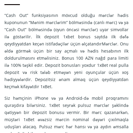
“Cash Out” funksiyasının mövcud olduğu mərclər hədis
kuponunun “Mənim mərclərim” bölməsində (canlı mərc) və ya
“Cash Out” bölməsində (oyun öncəsi mərclər) uyar simvollar
ilə göstərilir. İlk depozit 1xbet bonus saytda ilk dəfə
qeydiyyatdan keçən istifadəçilər üçün əlçatandırMərclər. Onu
əldə görmək üçün bir say açmalı və hədis hesabının ilk
doldurulmasını etməlisiniz. Bonus 100 AZN nağd para limiti
ilə 100% təşkil edir. Depozit bonusları yoxdur 1xBet real pulla
depozit və risk tələb etməyən yeni oyunçular üçün xoş
hədiyyələrdir. Depozitsiz ənam almaq üçün qeydiyyatdan
keçmək kifayətdir 1xBet.
Siz həmçinin iPhone və ya Android-də mobil proqramını
quraşdıra bilərsiniz. 1xBet seyrək pulsuz mərclər şəklində
qətiyyən bir depozit bonusu vermir. Bir mərc qazanarkən,
müştəri 1xBet əvəzsiz mərcin nominal dəyəri çıxılmaqla
uduşları alacaq. Pulsuz mərc hər hansı və ya aydın əmsalla