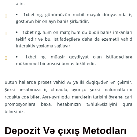
alin.
1xbet ng, günümüzün mobil mayalı dünyasında iş
göstərən bir onlayn bahis şirkətidir.
1xbet ng, həm ön-matç həm də bədii bahis imkanları
təklif edir və bu, istifadəçilərə daha da əzəmətli vahid
interaktiv yoxlama sağlayır.
1xbet ng, müasir qeydiyyat olan istifadəçilərə
mükəmməl bir xüsusi bonus təklif edir.
Bütün hallarda proses vahid və ya iki dəqiqədən ən çəkmir.
Şəxsi hesabınıza iç olmaqla, oyunçu şəxsi məlumatlarını
redaktə edə bilər. Ayrı-ayrılıqda, mərclərin tarixini öyrənə, cari
promosyonlara baxa, hesabınızın təhlükəsizliyini qura
bilərsiniz.
Depozit Və çıxış Metodları