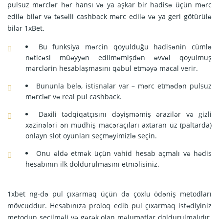
pulsuz mərclər hər hansı və ya aşkar bir hadisə üçün mərc
edilə bilər və təsəlli cashback mərc edilə və ya geri götürülə
bilər 1xBet.
Bu funksiya mərcin qoyulduğu hadisənin cümlə
nəticəsi müəyyən edilməmişdən əvvəl qoyulmuş
mərclərin hesablaşmasını qəbul etməyə macal verir.
Bununla belə, istisnalar var – mərc etmədən pulsuz
mərclər və real pul cashback.
Daxili tədqiqatçısını dəyişməmiş ərazilər və gizli
xəzinələri ən müdhiş macəraçıları axtaran üz (paltarda)
onlayn slot oyunları seçməyimizlə seçin.
Onu əldə etmək üçün vahid hesab açmalı və hədis
hesabının ilk doldurulmasını etməlisiniz.
1xbet ng-də pul çıxarmaq üçün də çoxlu ödəniş metodları
mövcuddur. Hesabınıza proloq edib pul çıxarmaq istədiyiniz
metodun seçilməli və gərək olan məlumatlar doldurulmalıdır.