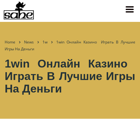
Home
News
1w
1win Онлайн Казино ️ Играть В Лучшие
Игры На Деньги
1win Онлайн Казино ️
Играть В Лучшие Игры
На Деньги