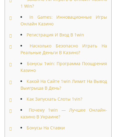
1 Win?
In Games: Инновационные Игры
Онлайн Казино
Регистрация И Вход В 1win
Насколько Безопасно Играть На
Реальные Деньги В Казино?
Бонусы 1win: Программа Поощрения
Казино
Какой На Сайте 1win Лимит На Вывод
Выигрыша В День?
Как Запускать Слоты 1vin?
Почему 1win — Лучшее Онлайн-
казино В Украине?
Бонусы На Ставки