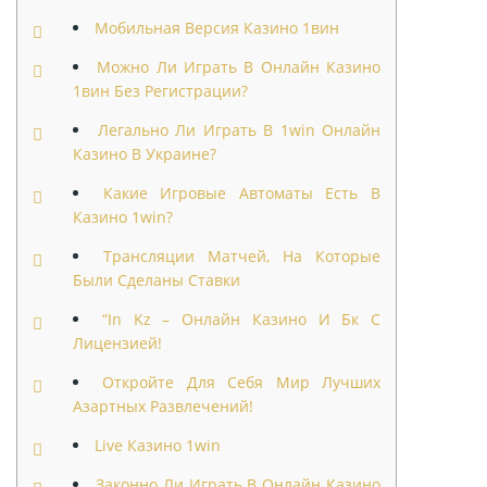
Мобильная Версия Казино 1вин
Можно Ли Играть В Онлайн Казино
1вин Без Регистрации?
Легально Ли Играть В 1win Онлайн
Казино В Украине?
Какие Игровые Автоматы Есть В
Казино 1win?
Трансляции Матчей, На Которые
Были Сделаны Ставки
“In Kz – Онлайн Казино И Бк С
Лицензией!
Откройте Для Себя Мир Лучших
Азартных Развлечений!
Live Казино 1win
Законно Ли Играть В Онлайн Казино