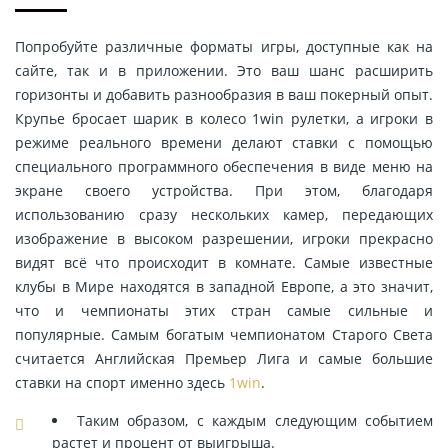
Попробуйте различные форматы игры, доступные как на
сайте, так и в приложении. Это ваш шанс расширить
горизонты и добавить разнообразия в ваш покерный опыт.
Крупье бросает шарик в колесо 1win рулетки, а игроки в
режиме реального времени делают ставки с помощью
специального программного обеспечения в виде меню на
экране своего устройства. При этом, благодаря
использованию сразу нескольких камер, передающих
изображение в высоком разрешении, игроки прекрасно
видят всё что происходит в комнате. Самые известные
клубы в Мире находятся в западной Европе, а это значит,
что и чемпионаты этих стран самые сильные и
популярные. Самым богатым чемпионатом Старого Света
считается Английская Премьер Лига и самые большие
ставки на спорт именно здесь
1win
.
Таким образом, с каждым следующим событием
растет и процент от выигрыша.