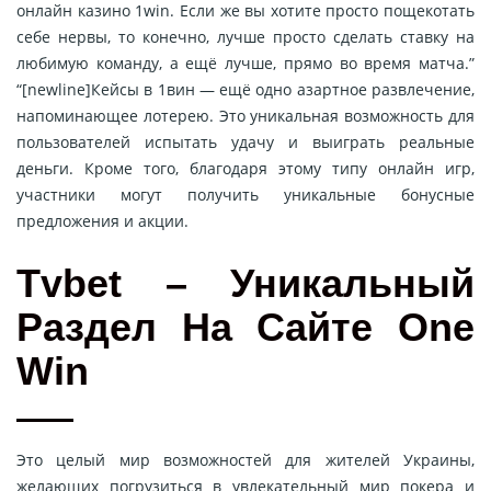
онлайн казино 1win. Если же вы хотите просто пощекотать
себе нервы, то конечно, лучше просто сделать ставку на
любимую команду, а ещё лучше, прямо во время матча.”
“[newline]Кейсы в 1вин — ещё одно азартное развлечение,
напоминающее лотерею. Это уникальная возможность для
пользователей испытать удачу и выиграть реальные
деньги. Кроме того, благодаря этому типу онлайн игр,
участники могут получить уникальные бонусные
предложения и акции.
Tvbet – Уникальный
Раздел На Сайте One
Win
Это целый мир возможностей для жителей Украины,
желающих погрузиться в увлекательный мир покера и