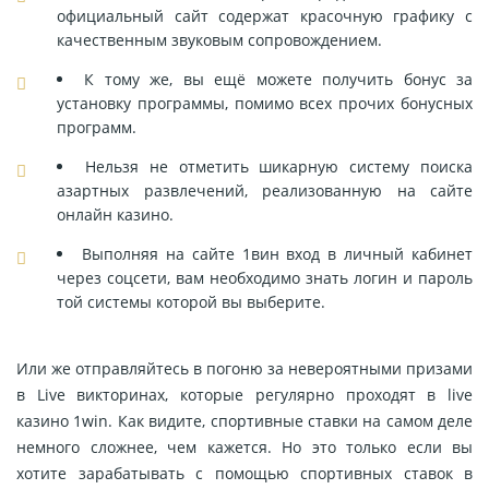
официальный сайт содержат красочную графику с
качественным звуковым сопровождением.
К тому же, вы ещё можете получить бонус за
установку программы, помимо всех прочих бонусных
программ.
Нельзя не отметить шикарную систему поиска
азартных развлечений, реализованную на сайте
онлайн казино.
Выполняя на сайте 1вин вход в личный кабинет
через соцсети, вам необходимо знать логин и пароль
той системы которой вы выберите.
Или же отправляйтесь в погоню за невероятными призами
в Live викторинах, которые регулярно проходят в live
казино 1win. Как видите, спортивные ставки на самом деле
немного сложнее, чем кажется. Но это только если вы
хотите зарабатывать с помощью спортивных ставок в