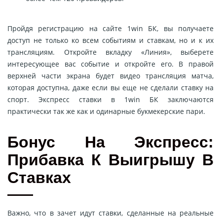
Пройдя регистрацию на сайте 1win БК, вы получаете
доступ не только ко всем событиям и ставкам, но и к их
трансляциям. Откройте вкладку «Линия», выберете
интересующее вас событие и откройте его. В правой
верхней части экрана будет видео трансляция матча,
которая доступна, даже если вы еще не сделали ставку на
спорт. Экспресс ставки в 1win БК заключаются
практически так же как и одинарные букмекерские пари.
Бонус На Экспресс:
Прибавка К Выигрышу В
Ставках
Важно, что в зачет идут ставки, сделанные на реальные