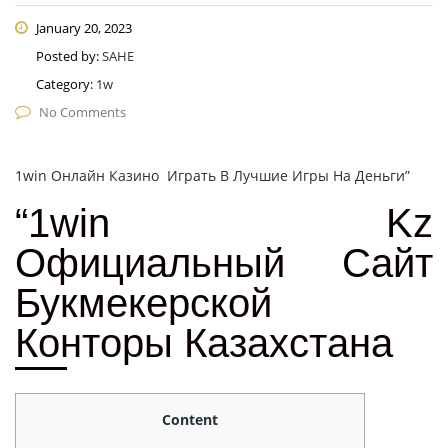
January 20, 2023
Posted by:
SAHE
Category:
1w
No Comments
1win Онлайн Казино ️ Играть В Лучшие Игры На Деньги”
“1win Kz
Официальный Сайт
Букмекерской
Конторы Казахстана
Content