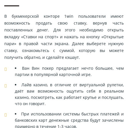
В букмекерской конторе 1win пользователи имеют
возможность продать свою ставку, вернув часть
поставленных денег. Для этого необходимо открыть
вкладку «Ставки на спорт» и нажать на кнопку «Открытые
пари» в правой части экрана. Далее выберете нужную
ставку, ознакомьтесь с суммой, которую вы можете
получить обратно, и сделайте кэшаут.
Ван Вин покер предлагает нечто большее, чем
партии в популярной карточной игре.
Лайв казино, в отличие от виртуальной рулетки,
даёт вам возможность ощутить себя в реальном
казино, посмотреть, как работает крупье и послушать,
что он говорит.
При использовании системы быстрых платежей и
банковских карт денежные средства будут зачислены
примерно в течение 1-3 часов.