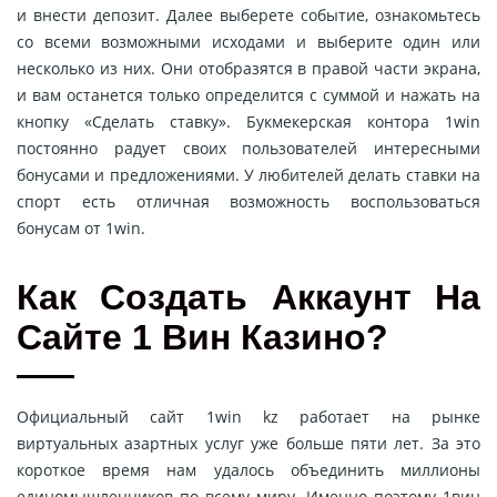
и внести депозит. Далее выберете событие, ознакомьтесь
со всеми возможными исходами и выберите один или
несколько из них. Они отобразятся в правой части экрана,
и вам останется только определится с суммой и нажать на
кнопку «Сделать ставку». Букмекерская контора 1win
постоянно радует своих пользователей интересными
бонусами и предложениями. У любителей делать ставки на
спорт есть отличная возможность воспользоваться
бонусам от 1win.
Как Создать Аккаунт На
Сайте 1 Вин Казино?
Официальный сайт 1win kz работает на рынке
виртуальных азартных услуг уже больше пяти лет. За это
короткое время нам удалось объединить миллионы
единомышленников по всему миру. Именно поэтому 1вин