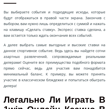
Вы выбираете события и подходящие исходы, которые
будут отображаться в правой части экрана. Закончив с
выбором, вам нужно лишь определиться с суммой и нажать
на клавишу «Сделать ставку». Экспресс ставка сделана, а
вам остается только ждать окончания всех событий.
А далее выбрать самые выгодные и высокие ставки на
данное спортивное событие. Ведь здесь вы найдете сотни
азартных развлечений, сопровождаемые реальными
дилерами! Оцените все преимущества подобного формата
прямо сейчас, ведь для участия вам понадобится
минимальный баланс. К примеру, вы можете принять
участие в классическом блэкдежке и попытаться обыграть
дилера!
Легально Ли Играть В