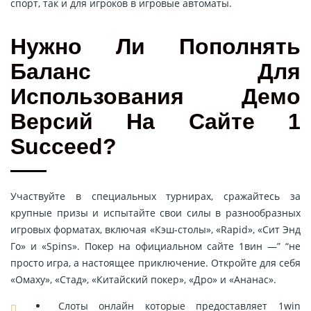
спорт, так и для игроков в игровые автоматы.
Нужно Ли Пополнять
Баланс Для
Использования Демо
Версий На Сайте 1
Succeed?
Участвуйте в специальных турнирах, сражайтесь за
крупные призы и испытайте свои силы в разнообразных
игровых форматах, включая «Кэш-столы», «Rapid», «Сит Энд
Го» и «Spins». Покер на официальном сайте 1вин —” “не
просто игра, а настоящее приключение. Откройте для себя
«Омаху», «Стад», «Китайский покер», «Дро» и «Ананас».
Слоты онлайн которые предоставляет 1win