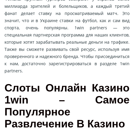
миллиарда зрителей и болельщиков, а каждый третий
фанат делает ставку на просматриваемый матч. Это
значит, что и в Украине ставки на футбол, как и сам вид
спорта, очень популярны. 1win partners — это
специальная партнерская программа для наших клиентов,
которые хотят зарабатывать реальные деньги на трафике.
Также вы сможете развивать свой ресурс, используя имя
проверенного и надежного бренда. Чтобы присоединиться
к нам, достаточно зарегистрироваться в разделе 1win
partners.
Слоты Онлайн Казино
1win – Самое
Популярное
Развлечение В Казино