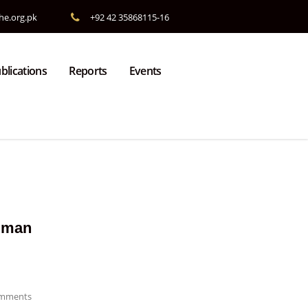
he.org.pk
+92 42 35868115-16
blications
Reports
Events
dman
mments