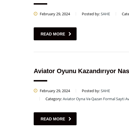
February 29, 2024
Posted by:
SAHE
Cat
READ MORE
Aviator Oyunu Kazandırıyor Nası
February 29, 2024
Posted by:
SAHE
Category:
Aviator Oyna Və Qazan Formal Sayti Av
READ MORE