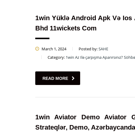
1win Yüklə Android Apk Və Ios 
Bhd 11wickets Com
March 1, 2024
Posted by:
SAHE
Category:
1win Az Ilə çarpışma Aparırsınız? Söhbə
READ MORE
1win Aviator Demo Aviator
Strateqlər, Demo, Azərbaycand