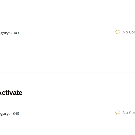
No Co
egory:
- 343
ctivate
No Co
egory:
- 343