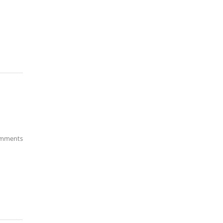
mments