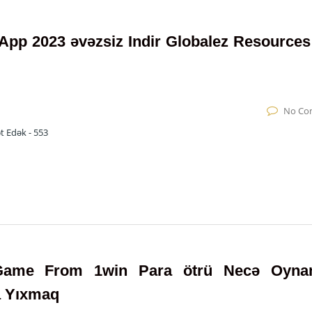
App 2023 əvəzsiz Indir Globalez Resource
No Co
t Edək - 553
 Game From 1win Para ötrü Necə Oyna
a Yıxmaq