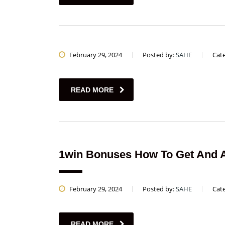
February 29, 2024
Posted by:
SAHE
Cat
READ MORE
1win Bonuses How To Get And A
February 29, 2024
Posted by:
SAHE
Cat
READ MORE