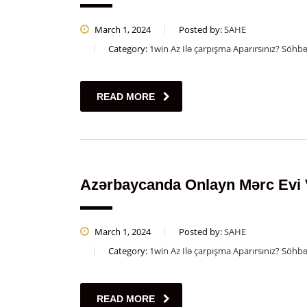
March 1, 2024
Posted by:
SAHE
Category:
1win Az Ilə çarpışma Aparırsınız? Söhbə
READ MORE
Azərbaycanda Onlayn Mərc Evi 
March 1, 2024
Posted by:
SAHE
Category:
1win Az Ilə çarpışma Aparırsınız? Söhbə
READ MORE