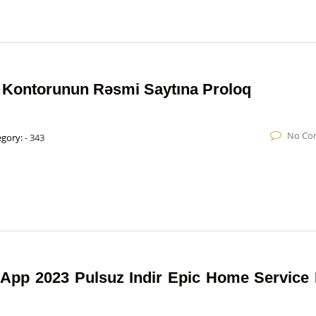
 Kontorunun Rəsmi Saytına Proloq
No Co
egory:
- 343
 App 2023 Pulsuz Indir Epic Home Service