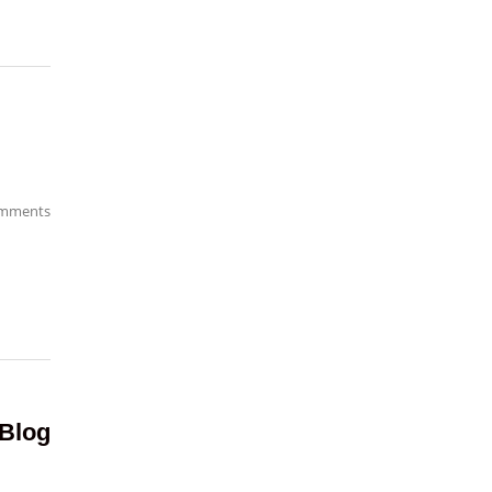
mments
 Blog