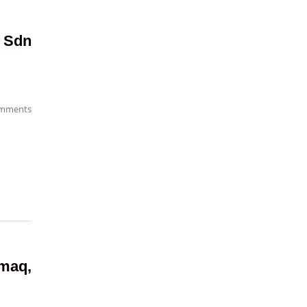
s Sdn
mments
maq,