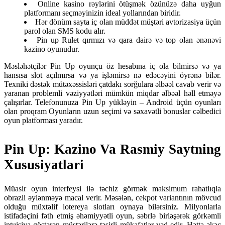
Online kasino rəylərini ötüşmək özünüzə daha uyğun
platformanı seçməyinizin ideal yollarından biridir.
Hər dönüm sayta iç olan müddət müştəri avtorizasiya üçün
parol olan SMS kodu alır.
Pin up Rulet qırmızı və qara dairə və top olan ənənəvi
kazino oyunudur.
Məsləhətçilər Pin Up oyunçu öz hesabına iç ola bilmirsə və ya
hansısa slot açılmırsa və ya işləmirsə nə edəcəyini öyrənə bilər.
Texniki dəstək mütəxəssisləri çatdakı sorğulara əlbəəl cavab verir və
yaranan problemli vəziyyətləri mümkün miqdar əlbəəl həll etməyə
çalışırlar. Telefonunuza Pin Up yükləyin – Android üçün oyunları
olan proqram Oyunların uzun seçimi və səxavətli bonuslar cəlbedici
oyun platforması yaradır.
Pin Up: Kazino Va Rasmiy Saytning
Xususiyatlari
Müasir oyun interfeysi ilə təchiz görmək maksimum rahatlıqla
obrazli əylənməyə macal verir. Məsələn, cekpot variantının mövcud
olduğu müxtəlif lotereya slotları oynaya bilərsiniz. Milyonlarla
istifadəçini fəth etmiş əhəmiyyətli oyun, səbrlə birləşərək görkəmli
intuisiya göstərən müştərilərə təsirli mükafatlar vəd edir. Hətta əkəc