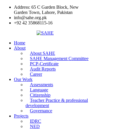
Address: 65 C Garden Block, New
Garden Town, Lahore, Pakistan
info@sahe.org.pk
+92 42 35868115-16
Home
About
About SAHE
SAHE Management Committee
PCP-Certificate
Audit Reports
Career
Our Work
Assessments
Language
Citizenship
Teacher Practice & professional
development
Governance
Projects
IDRC
NED