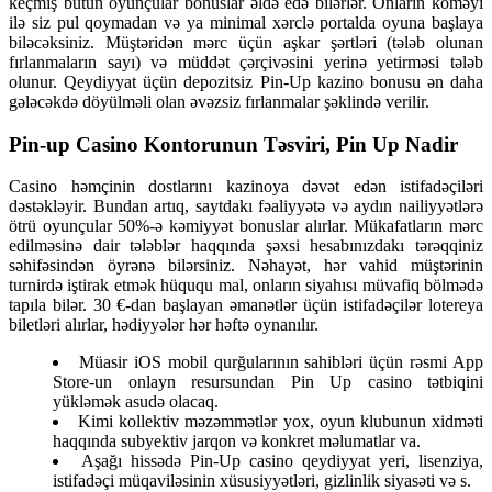
keçmiş bütün oyunçular bonuslar əldə edə bilərlər. Onların köməyi
ilə siz pul qoymadan və ya minimal xərclə portalda oyuna başlaya
biləcəksiniz. Müştəridən mərc üçün aşkar şərtləri (tələb olunan
fırlanmaların sayı) və müddət çərçivəsini yerinə yetirməsi tələb
olunur. Qeydiyyat üçün depozitsiz Pin-Up kazino bonusu ən daha
gələcəkdə döyülməli olan əvəzsiz fırlanmalar şəklində verilir.
Pin-up Casino Kontorunun Təsviri, Pin Up Nadir
Casino həmçinin dostlarını kazinoya dəvət edən istifadəçiləri
dəstəkləyir. Bundan artıq, saytdakı fəaliyyətə və aydın nailiyyətlərə
ötrü oyunçular 50%-ə kəmiyyət bonuslar alırlar. Mükafatların mərc
edilməsinə dair tələblər haqqında şəxsi hesabınızdakı tərəqqiniz
səhifəsindən öyrənə bilərsiniz. Nəhayət, hər vahid müştərinin
turnirdə iştirak etmək hüququ mal, onların siyahısı müvafiq bölmədə
tapıla bilər. 30 €-dan başlayan əmanətlər üçün istifadəçilər lotereya
biletləri alırlar, hədiyyələr hər həftə oynanılır.
Müasir iOS mobil qurğularının sahibləri üçün rəsmi App
Store-un onlayn resursundan Pin Up casino tətbiqini
yükləmək asudə olacaq.
Kimi kollektiv məzəmmətlər yox, oyun klubunun xidməti
haqqında subyektiv jarqon və konkret məlumatlar va.
Aşağı hissədə Pin-Up casino qeydiyyat yeri, lisenziya,
istifadəçi müqaviləsinin xüsusiyyətləri, gizlinlik siyasəti və s.