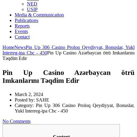
NED
USIP
Media & Communication
Publications
Reports
Events
Contact
Home
News
Pin Up 306 Casino Proloq Qeydiyyat, Bonuslar, Yukl
Interreg-ipa Cbc - 450
Pin Up Casino Azərbaycan ötrü Imkanlarını
Təqdim Edir
Pin Up Casino Azərbaycan ötrü
Imkanlarını Təqdim Edir
March 2, 2024
Posted by:
SAHE
Category:
Pin Up 306 Casino Proloq Qeydiyyat, Bonuslar,
Yukl Interreg-ipa Cbc - 450
No Comments
Content