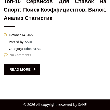
Топ-10 Сервисов Для Ставок На
Спорт: Поиск Коэффициентов, Вилок,
Анализ Статистик
October 14, 2022
Posted by:
SAHE
Category:
1xbet russia
No Comments
READ MORE
© 2026 All copyright reserved by SAHE