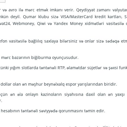
r və avro ilə mərc etmək imkanı verir. Qeydiyyat zamanı valyuta
ün deyil. Qumar klubu sizə VISA/MasterCard kredit kartları, Sk
ivat24, Webmoney, Qiwi və Yandex Money xidmətləri vasitəsilə 
efon vasitəsilə bağlılıq saxlaya bilərsiniz və onlar sizə sədəqə e
i mərc bazarının biğiburma oyunçusudur.
nki yığım slotlarda təntənəli RTP, əlamətdar süjetlər və şəxsi funk
 dollar olan ən məşhur beynəlxalq espor yarışlarından biridir.
üçün ən əla onlayn kazinoların siyahısına daxil olan ən yaxşı
r.
 hesabının təntənəli səviyyədə qorunmasını təmin edir.