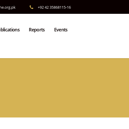
he.org.pk
+92 42 35868115-16
blications
Reports
Events