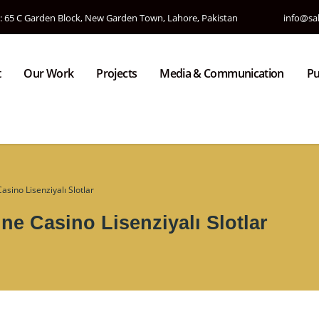
: 65 C Garden Block, New Garden Town, Lahore, Pakistan
info@sa
t
Our Work
Projects
Media & Communication
Pu
sino Lisenziyalı Slotlar
e Casino Lisenziyalı Slotlar