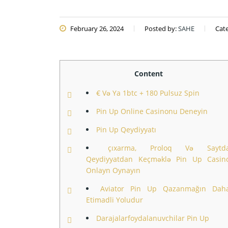
February 26, 2024
Posted by:
SAHE
Cat
Content
€ Və Ya 1btc + 180 Pulsuz Spin
Pin Up Online Casinonu Deneyin
Pin Up Qeydiyyatı
çıxarma, Proloq Və Saytd
Qeydiyyatdan Keçməklə Pin Up Casin
Onlayn Oynayın
Aviator Pin Up Qazanmağın Dah
Etimadli Yoludur
Darajalarfoydalanuvchilar Pin Up