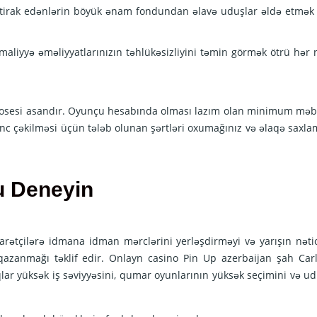
 iştirak edənlərin böyük ənam fondundan əlavə uduşlar əldə etmək
maliyyə əməliyyatlarınızın təhlükəsizliyini təmin görmək ötrü hər 
prosesi asandır. Oyunçu hesabında olması lazım olan minimum məb
nc çəkilməsi üçün tələb olunan şərtləri oxumağınız və əlaqə saxla
u Deneyin
rətçilərə idmana idman mərclərini yerləşdirməyi və yarışın nətic
qazanmağı təklif edir. Onlayn casino Pin Up azerbaijan şah Car
qlar yüksək iş səviyyəsini, qumar oyunlarının yüksək seçimini və ud