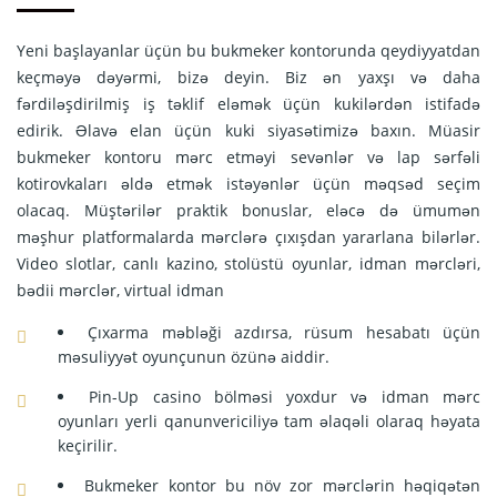
Yeni başlayanlar üçün bu bukmeker kontorunda qeydiyyatdan
keçməyə dəyərmi, bizə deyin. Biz ən yaxşı və daha
fərdiləşdirilmiş iş təklif eləmək üçün kukilərdən istifadə
edirik. Əlavə elan üçün kuki siyasətimizə baxın. Müasir
bukmeker kontoru mərc etməyi sevənlər və lap sərfəli
kotirovkaları əldə etmək istəyənlər üçün məqsəd seçim
olacaq. Müştərilər praktik bonuslar, eləcə də ümumən
məşhur platformalarda mərclərə çıxışdan yararlana bilərlər.
Video slotlar, canlı kazino, stolüstü oyunlar, idman mərcləri,
bədii mərclər, virtual idman
Çıxarma məbləği azdırsa, rüsum hesabatı üçün
məsuliyyət oyunçunun özünə aiddir.
Pin-Up casino bölməsi yoxdur və idman mərc
oyunları yerli qanunvericiliyə tam əlaqəli olaraq həyata
keçirilir.
Bukmeker kontor bu növ zor mərclərin həqiqətən