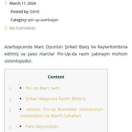
March 11, 2024
Posted by:
SAHE
Category:
pin up azerbaijan
No Comments
Azərbaycanda Mərc Oyunları Şirkəti Baxış Və Rəylər
Kombinə
edilmiş və şəxsi mərclər Pin-Up-də rəsm çəkməyin mühüm
üstünlüyüdür.
Content
Pin-up Mərc Xətti
Şirkət Haqqında Rəsmi Bildiriş
Iqtibas: Pin-up Bukmeker Kontorunun
Üstünlükləri Və Mənfi Cəhətləri
Para Qoyuluşları: