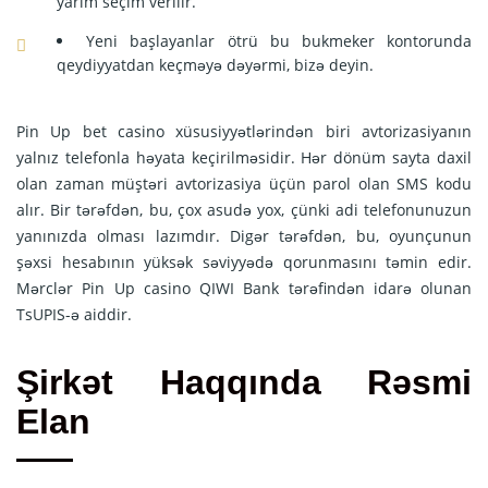
yarım seçim verilir.
Yeni başlayanlar ötrü bu bukmeker kontorunda
qeydiyyatdan keçməyə dəyərmi, bizə deyin.
Pin Up bet casino xüsusiyyətlərindən biri avtorizasiyanın
yalnız telefonla həyata keçirilməsidir. Hər dönüm sayta daxil
olan zaman müştəri avtorizasiya üçün parol olan SMS kodu
alır. Bir tərəfdən, bu, çox asudə yox, çünki adi telefonunuzun
yanınızda olması lazımdır. Digər tərəfdən, bu, oyunçunun
şəxsi hesabının yüksək səviyyədə qorunmasını təmin edir.
Mərclər Pin Up casino QIWI Bank tərəfindən idarə olunan
TsUPIS-ə aiddir.
Şirkət Haqqında Rəsmi
Elan