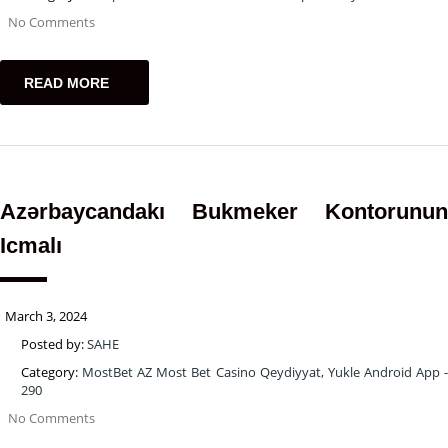
No Comments
READ MORE
Azərbaycandakı Bukmeker Kontorunun
Icmalı
March 3, 2024
Posted by:
SAHE
Category:
MostBet AZ Most Bet Casino Qeydiyyat, Yukle Android App 
290
No Comments