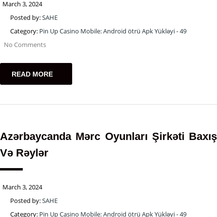
March 3, 2024
Posted by:
SAHE
Category:
Pin Up Casino Mobile: Android ötrü Apk Yükləyi - 49
No Comments
READ MORE
Azərbaycanda Mərc Oyunları Şirkəti Baxış
Və Rəylər
March 3, 2024
Posted by:
SAHE
Category:
Pin Up Casino Mobile: Android ötrü Apk Yükləyi - 49