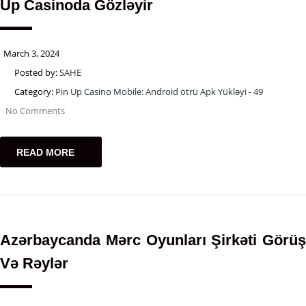
Up Casinoda Gözləyir
March 3, 2024
Posted by:
SAHE
Category:
Pin Up Casino Mobile: Android ötrü Apk Yükləyi - 49
No Comments
READ MORE
Azərbaycanda Mərc Oyunları Şirkəti Görüş
Və Rəylər