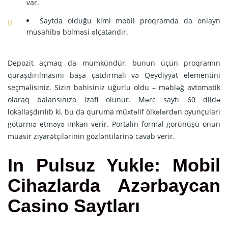
var.
Saytda olduğu kimi mobil proqramda da onlayn
müsahibə bölməsi əlçatandır.
Depozit açmaq da mümkündür, bunun üçün proqramın
quraşdırılmasını başa çatdırmalı və Qeydiyyat elementini
seçməlisiniz. Sizin bahisiniz uğurlu oldu – məbləğ avtomatik
olaraq balansınıza izafi olunur. Mərc saytı 60 dildə
lokallaşdırılıb ki, bu da quruma müxtəlif ölkələrdən oyunçuları
götürmə etməyə imkan verir. Portalın formal görünüşü onun
müasir ziyarətçilərinin gözləntilərinə cavab verir.
In Pulsuz Yukle: Mobil
Cihazlarda Azərbaycan
Casino Saytları