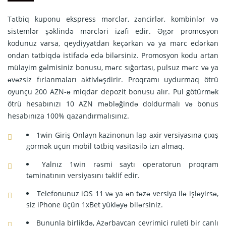
Tətbiq kuponu ekspress mərclər, zəncirlər, kombinlər və
sistemlər şəklində mərcləri izafi edir. Əgər promosyon
kodunuz varsa, qeydiyyatdan keçərkən və ya mərc edərkən
ondan tətbiqdə istifadə edə bilərsiniz. Promosyon kodu artan
mülayim gəlmisiniz bonusu, mərc sığortası, pulsuz mərc və ya
əvəzsiz fırlanmaları aktivləşdirir. Proqramı uydurmaq ötrü
oyunçu 200 AZN-ə miqdar depozit bonusu alır. Pul götürmək
ötrü hesabınızı 10 AZN məbləğində doldurmalı və bonus
hesabınıza 100% qazandırmalısınız.
1win Giriş Onlayn kazinonun lap axir versiyasına çıxış
görmək üçün mobil tətbiq vasitəsilə izn almaq.
Yalnız 1win rəsmi saytı operatorun proqram
təminatının versiyasını təklif edir.
Telefonunuz iOS 11 və ya ən təzə versiya ilə işləyirsə,
siz iPhone üçün 1xBet yükləyə bilərsiniz.
Bununla birlikdə, Azərbaycan çevrimiçi ruleti bir canlı