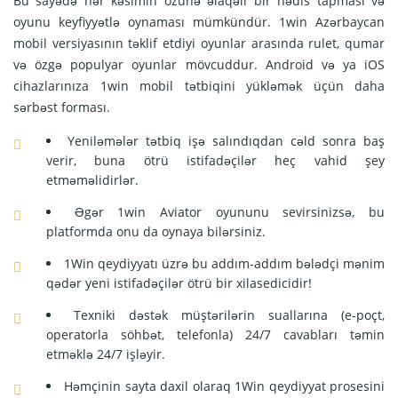
Bu sayədə hər kəsimin özünə əlaqəli bir hədis tapması və
oyunu keyfiyyətlə oynaması mümkündür. 1win Azərbaycan
mobil versiyasının təklif etdiyi oyunlar arasında rulet, qumar
və özgə populyar oyunlar mövcuddur. Android və ya iOS
cihazlarınıza 1win mobil tətbiqini yükləmək üçün daha
sərbəst forması.
Yeniləmələr tətbiq işə salındıqdan cəld sonra baş
verir, buna ötrü istifadəçilər heç vahid şey
etməməlidirlər.
Əgər 1win Aviator oyununu sevirsinizsə, bu
platformda onu da oynaya bilərsiniz.
1Win qeydiyyatı üzrə bu addım-addım bələdçi mənim
qədər yeni istifadəçilər ötrü bir xilasedicidir!
Texniki dəstək müştərilərin suallarına (e-poçt,
operatorla söhbət, telefonla) 24/7 cavabları təmin
etməklə 24/7 işləyir.
Həmçinin sayta daxil olaraq 1Win qeydiyyat prosesini