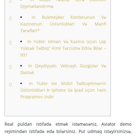
Qiymətləndirmə
In Bukmeyker Kontorunun Və
Kazinonun Üstünlükləri Və Mənfi
Tərəfləri*
In Yukle: Idman Və Kazino üçün Lap
Yüksək Tətbiq” Kimi Tərcümə Edilə Bilər –
931
In Qeydiyyatı: Vebsayt, Güzgülər Və
Dəstək
In Yukle Ios Mobil Tətbiqetmənin
Üstünlükləri ᐉ Iphone Və Ipad üçün 1win
Proqramını Indir
Real puldan istifadə etmək istəməsəniz, Aviator demo
rejimindən istifadə edə bilərsiniz. Pul udmaq istəyirsinizsə,