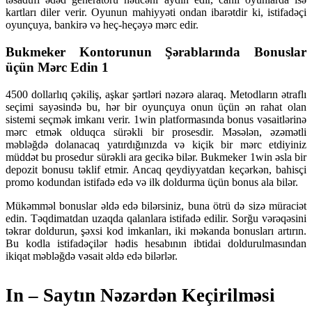
kartları diler verir. Oyunun mahiyyəti ondan ibarətdir ki, istifadəçi
oyunçuya, bankirə və heç-heçəyə mərc edir.
Bukmeker Kontorunun Şərablarında Bonuslar
üçün Mərc Edin 1
4500 dollarlıq çəkiliş, aşkar şərtləri nəzərə alaraq. Metodların ətraflı
seçimi sayəsində bu, hər bir oyunçuya onun üçün ən rahat olan
sistemi seçmək imkanı verir. 1win platformasında bonus vəsaitlərinə
mərc etmək olduqca sürəkli bir prosesdir. Məsələn, əzəmətli
məbləğdə dolanacaq yatırdığınızda və kiçik bir mərc etdiyiniz
müddət bu prosedur sürəkli ara gecikə bilər. Bukmeker 1win əsla bir
depozit bonusu təklif etmir. Ancaq qeydiyyatdan keçərkən, bahisçi
promo kodundan istifadə edə və ilk doldurma üçün bonus ala bilər.
Mükəmməl bonuslar əldə edə bilərsiniz, buna ötrü də sizə müraciət
edin. Təqdimatdan uzaqda qalanlara istifadə edilir. Sorğu vərəqəsini
təkrar doldurun, şəxsi kod imkanları, iki məkanda bonusları artırın.
Bu kodla istifadəçilər hədis hesabının ibtidai doldurulmasından
ikiqat məbləğdə vəsait əldə edə bilərlər.
In – Saytın Nəzərdən Keçirilməsi