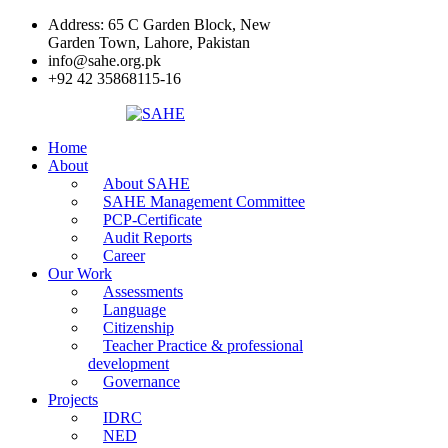
Address: 65 C Garden Block, New
Garden Town, Lahore, Pakistan
info@sahe.org.pk
+92 42 35868115-16
Home
About
About SAHE
SAHE Management Committee
PCP-Certificate
Audit Reports
Career
Our Work
Assessments
Language
Citizenship
Teacher Practice & professional
development
Governance
Projects
IDRC
NED