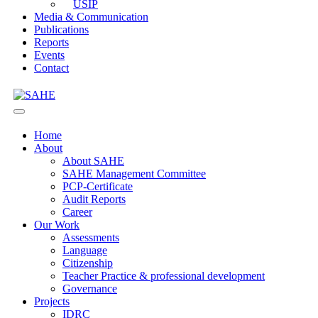
USIP
Media & Communication
Publications
Reports
Events
Contact
Home
About
About SAHE
SAHE Management Committee
PCP-Certificate
Audit Reports
Career
Our Work
Assessments
Language
Citizenship
Teacher Practice & professional development
Governance
Projects
IDRC